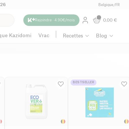
026
Belgique
/
FR
0.00
€
Rejoindre · 4.90€/mois
que Kazidomi
Vrac
Recettes
Blog
BESTSELLER