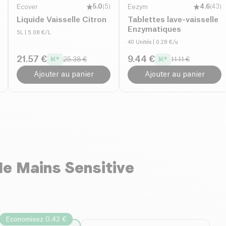
Ecover
5.0
(
5
)
Eezym
4.6
(
43
)
Liquide Vaisselle Citron
Tablettes lave-vaisselle
Enzymatiques
5L
| 5.08 €/L
40 Unités
| 0.28 €/u
21.57 €
9.44 €
25.38 €
11.11 €
Ajouter au panier
Ajouter au panier
le Mains Sensitive
Economisez 0.42 €