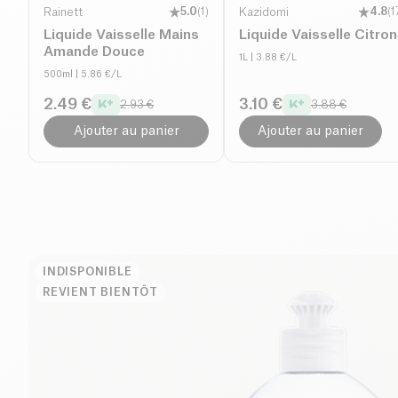
Rainett
5.0
(
1
)
Kazidomi
4.8
(
1
Liquide Vaisselle Mains
Liquide Vaisselle Citron
Amande Douce
1L
| 3.88 €/L
500ml
| 5.86 €/L
2.49 €
3.10 €
2.93 €
3.88 €
Ajouter au panier
Ajouter au panier
INDISPONIBLE
REVIENT BIENTÔT