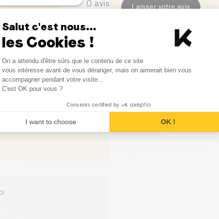
0
avis
Laisser votre avis
Salut c'est nous...
0
avis
les Cookies !
0
avis
Consent Management Platform
On a attendu d'être sûrs que le contenu de ce site
Axeptio consent
vous intéresse avant de vous déranger, mais on aimerait bien vous
0
avis
accompagner pendant votre visite...
C'est OK pour vous ?
Consents certified by
I want to choose
OK !
ci