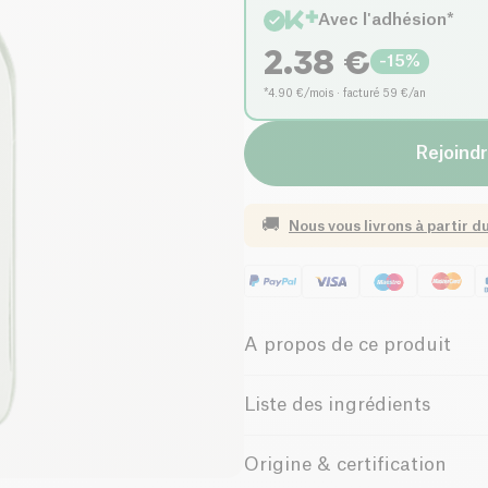
Avec l'adhésion*
2.38
€
-
15
%
*4.90 €/mois · facturé 59 €/an
Rejoindr
🚚
Nous vous livrons à partir d
A propos de ce produit
Le Liquide Vaisselle Dermo-sen
Liste des ingrédients
à une forte teneur en agents te
Non testé sur les animaux. 5-1
Origine & certification
surface non ioniques, agents de