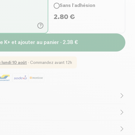
Sans l'adhésion
2.80
€
?
e K+ et ajouter au panier · 2.38 €
u
lundi 10 août
·
Commandez avant 12h
sitive Rainett offre une action naturelle efficace grâce
nsioactifs d'origine végétale.
5% agents de surface anioniques, &lt; 5% agents de
 surface amphotères, conservateurs (lactic acid), parfums.