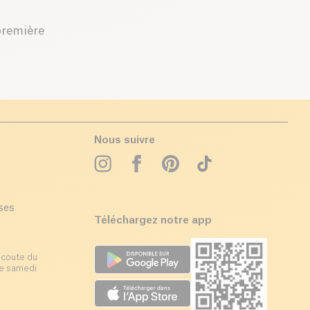
première
Nous suivre
ises
Téléchargez notre app
écoute du
 le samedi