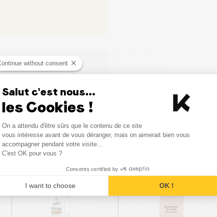
Continue without consent
ci
Salut c'est nous...
les Cookies !
Consent Management Platform
On a attendu d'être sûrs que le contenu de ce site
Axeptio consent
vous intéresse avant de vous déranger, mais on aimerait bien vous
Produits similaires
accompagner pendant votre visite...
C'est OK pour vous ?
Consents certified by
I want to choose
OK !