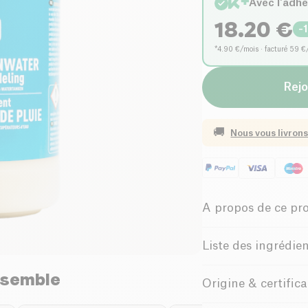
Avec l'adh
18.20
€
-
*4.90 €/mois · facturé 59 €
Rejo
🚚
Nous vous livrons
A propos de ce pr
Le
Traitement Eaux
Liste des ingrédie
pour entretenir effic
recours au chlore. 
30%: bases, agents 
nsemble
Origine & certific
les mauvaises odeurs
seulement 24 heures,