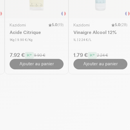
Kazidomi
5.0
(
19
)
Kazidomi
5.0
(
28
)
Acide Citrique
Vinaigre Alcool 12%
1Kg
| 9.90 €/Kg
1L
| 2.24 €/L
7.92 €
1.79 €
9.90 €
2.24 €
Ajouter au panier
Ajouter au panier