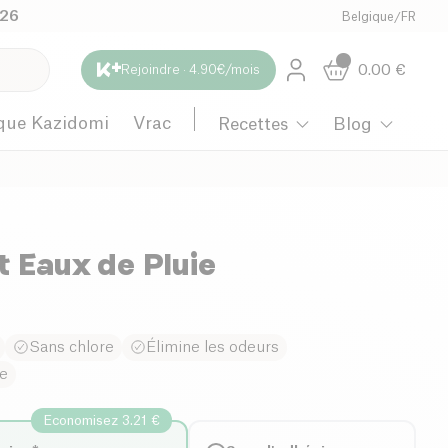
026
Belgique
/
FR
0.00
€
Rejoindre · 4.90€/mois
que Kazidomi
Vrac
Recettes
Blog
t Eaux de Pluie
Sans chlore
Élimine les odeurs
le
Economisez 3.21 €