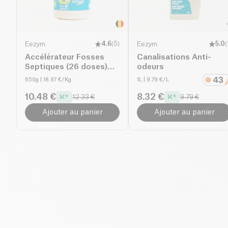
Eezym
4.6
(
5
)
Eezym
5.0
(
Accélérateur Fosses
Canalisations Anti-
Septiques (26 doses)
odeurs
bio
650g
| 18.97 €/Kg
1L
| 9.79 €/L
10.48 €
8.32 €
12.33 €
9.79 €
Ajouter au panier
Ajouter au panier