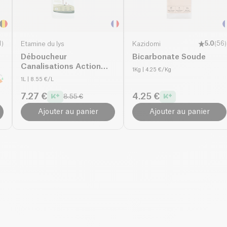
1
)
Etamine du lys
Kazidomi
5.0
(
56
)
Déboucheur
Bicarbonate Soude
Canalisations Action
1Kg
| 4.25 €/Kg
Rapide bio
1L
| 8.55 €/L
7.27 €
4.25 €
8.55 €
Ajouter au panier
Ajouter au panier