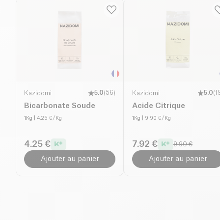
Kazidomi
5.0
(
56
)
Kazidomi
5.0
(
1
Bicarbonate Soude
Acide Citrique
1Kg
| 4.25 €/Kg
1Kg
| 9.90 €/Kg
4.25 €
7.92 €
9.90 €
Ajouter au panier
Ajouter au panier