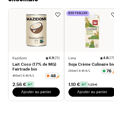
valorisation des producteurs d’herbes et épices
Protéines (g)
0 g
constituant les ingrédients de ces produits
BESTSELLER
extraordinaires.
Sel (g)
5.7 g
Kazidomi
4.9
(
25
)
Lima
4.8
(
27
Lait Coco (17% de MG)
Soja Crème Culinaire bi
Fairtrade bio
200ml
| 6.45 €/L
400ml
| 6.40 €/L
2.56 €
1.10 €
1.29 €
Ajouter au panier
Ajouter au panier