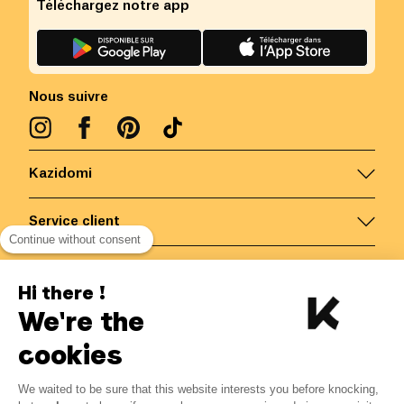
Téléchargez notre app
Nous suivre
Kazidomi
Service client
Continue without consent
Nous contacter
Hi there !
We're the
Belgique
/
FR
Paiements sécurisés via
cookies
We waited to be sure that this website interests you before knocking,
5.15
€
-
15
%
?
6.06
€