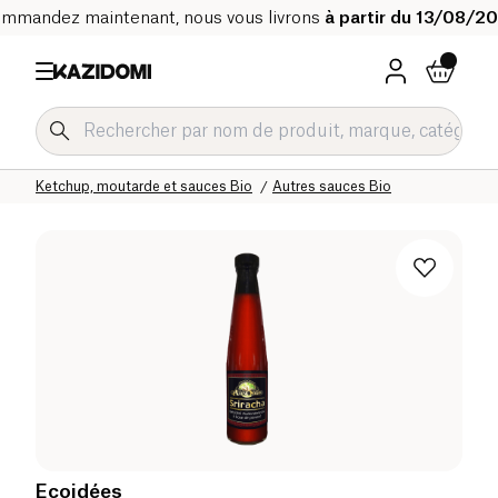
mmandez maintenant, nous vous livrons
à partir du 13/08/2
Accueil
Notre catalogue bio
Epicerie salée Bio
Sauces et condiments Bio
Ketchup, moutarde et sauces Bio
Autres sauces Bio
Ecoidées