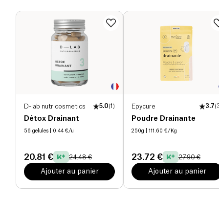
D-lab nutricosmetics
5.0
(
1
)
Epycure
3.7
(
Détox Drainant
Poudre Drainante
56 gelules
| 0.44 €/u
250g
| 111.60 €/Kg
20.81 €
23.72 €
24.48 €
27.90 €
Ajouter au panier
Ajouter au panier