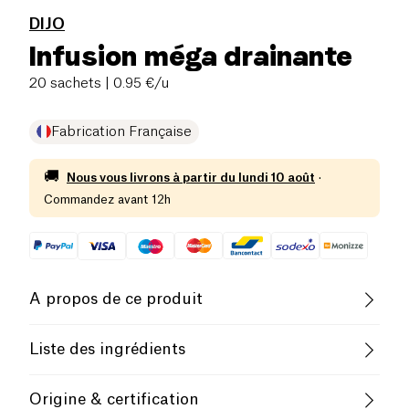
DIJO
Infusion méga drainante
20 sachets
| 0.95 €/u
Fabrication Française
🚚
Nous vous livrons à partir du
lundi 10 août
·
Commandez avant 12h
A propos de ce produit
Pauvre en sel
Faible Teneur en Sucres
Liste des ingrédients
Faible Teneur en Graisses Saturées
Ortie BIO - Gingembre BIO - Menthe poivrée BIO -
Origine & certification
Menthe BIO - Spiruline BIO - Gingembre moulu BIO