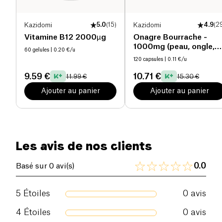
Kazidomi
5.0
(
15
)
Kazidomi
4.9
(
2
Vitamine B12 2000µg
Onagre Bourrache -
1000mg (peau, ongle,
60 gelules
| 0.20 €/u
cheveux) bio
120 capsules
| 0.11 €/u
9.59 €
10.71 €
11.99 €
15.30 €
Ajouter au panier
Ajouter au panier
Les avis de nos clients
0.0
Basé sur 0 avi(s)
5
Étoiles
0
avis
4
Étoiles
0
avis