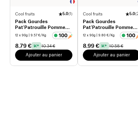
Cool fruits
5.0
(
1
)
Cool fruits
5.0
(
Pack Gourdes
Pack Gourdes
Pat'Patrouille Pomme
Pat'Patrouille Pomme
Pêche Abricot bio
Fraise Myrtille bio
12 x 90g
| 9.57 €/Kg
12 x 90g
| 9.80 €/Kg
8.79 €
8.99 €
10.34 €
10.58 €
Ajouter au panier
Ajouter au panier