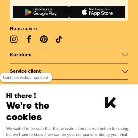
Nous suivre
Kazidomi
Service client
Continue without consent
Nous contacter
Hi there !
We're the
Belgique
/
FR
Paiements sécurisés via
cookies
We waited to be sure that this website interests you before knocking,
4.01
€
-
15
%
?
4.72
€
but we
have
to know if we can be your companions during your visit.
Economisez 0.71 € avec K+