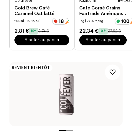
Coldfever
Kazidomi
4.9
(
2
Cold Brew Café
Café Corsé Grains
Caramel Oat latté
Fairtrade Amérique
Latine & Tanzanie bio
200ml
| 16.85 €/L
1Kg
| 27.92 €/Kg
2.81 €
22.34 €
3.74 €
27.92 €
Ajouter au panier
Ajouter au panier
REVIENT BIENTÔT