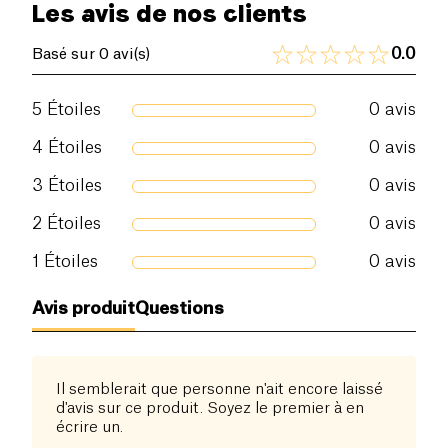
Les avis de nos clients
Envie d'un café infusé à froid qualité barista et se
faire plaisir ? Besoin de concentration au travail ou
Fibres alimentaires (g)
0 g
0.0
Basé sur 0 avi(s)
pendant les études ? D’un coup de boost avant le
sport ? ColdFever est fait pour vous.
Protéines (g)
0 g
5
Étoiles
0
avis
Sel (g)
0 g
4
Étoiles
0
avis
3
Étoiles
0
avis
2
Étoiles
0
avis
1
Étoiles
0
avis
Avis produit
Questions
Il semblerait que personne n'ait encore laissé
d'avis sur ce produit. Soyez le premier à en
écrire un.