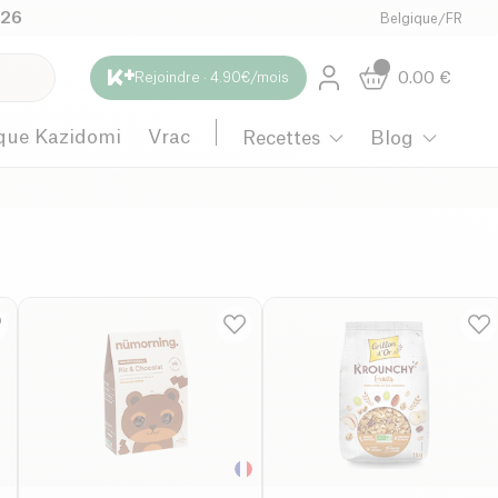
026
Belgique
/
FR
0.00
€
Rejoindre · 4.90€/mois
que Kazidomi
Vrac
Recettes
Blog