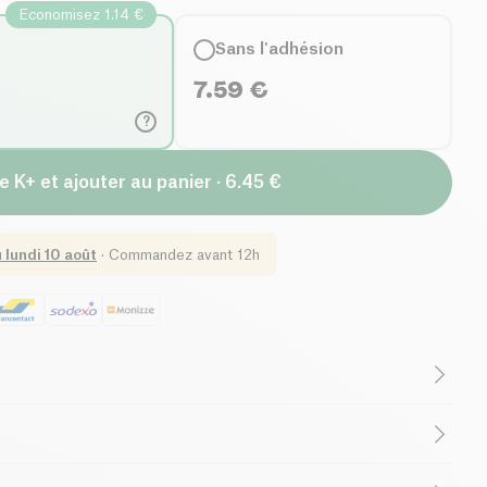
Economisez 1.14 €
Sans l'adhésion
7.59
€
?
e K+ et ajouter au panier · 6.45 €
u
lundi 10 août
·
Commandez avant 12h
Végétarien
Faible Teneur en Sucres
ons d
’
avoine
*, sucre de canne* complet, huile de