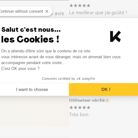
Sel (g)
Continue without consent
Le meilleur que j'ai goûté !
4
avis
0
avis
Salut c'est nous...
Utilisateur vérifié
les Cookies !
0
avis
Le meilleur que j'ai goûté avec
Consent Management Platform
qu'il revienne en stock !
On a attendu d'être sûrs que le contenu de ce site
0
avis
Axeptio consent
vous intéresse avant de vous déranger, mais on aimerait bien vous
accompagner pendant votre visite...
C'est OK pour vous ?
Utilisateur vérifié
0
avis
Consents certified by
Délicieux et à prix super avant
I want to choose
OK !
Utilisateur vérifié
Très bon