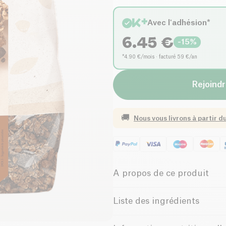
Avec l'adhésion*
6.45
€
-
15
%
*4.90 €/mois · facturé 59 €/an
Rejoindr
🚚
Nous vous livrons à partir d
A propos de ce produit
Vegan
Biologique
Liste des ingrédients
Riche en Fibres
Agglomérats au chocolats (floc