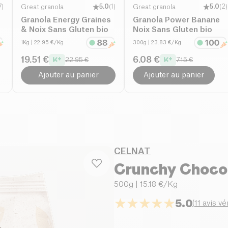
7
)
Great granola
5.0
(
1
)
Great granola
5.0
(
2
)
Granola Energy Graines
Granola Power Banane
& Noix Sans Gluten bio
Noix Sans Gluten bio
1Kg
| 22.95 €/Kg
300g
| 23.83 €/Kg
19.51 €
6.08 €
22.95 €
7.15 €
Ajouter au panier
Ajouter au panier
CELNAT
Crunchy Chocol
500g
| 15.18 €/Kg
5.0
(
11 avis vé