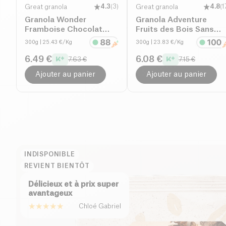
Great granola
4.3
(
3
)
Great granola
4.8
(
1
Granola Wonder
Granola Adventure
Framboise Chocolat
Fruits des Bois Sans
Sans Gluten bio
Gluten bio
300g
| 25.43 €/Kg
300g
| 23.83 €/Kg
6.49 €
6.08 €
7.63 €
7.15 €
Ajouter au panier
Ajouter au panier
INDISPONIBLE
REVIENT BIENTÔT
Délicieux et à prix super
avantageux
Chloé Gabriel