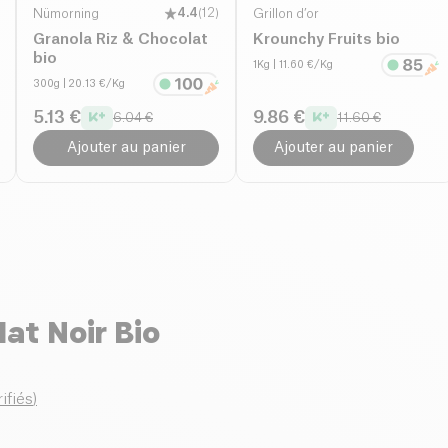
Nümorning
4.4
(
12
)
Grillon d’or
Granola Riz & Chocolat
Krounchy Fruits bio
bio
1Kg
| 11.60 €/Kg
300g
| 20.13 €/Kg
5.13 €
9.86 €
6.04 €
11.60 €
Ajouter au panier
Ajouter au panier
at Noir Bio
rifiés
)