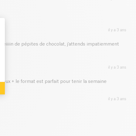
0.22 g
il y a 3 ans
 pleiiiin de pépites de chocolat, j'attends impatiemment
: Personalize Your Options
il y a 3 ans
ageux + le format est parfait pour tenir la semaine
il y a 3 ans