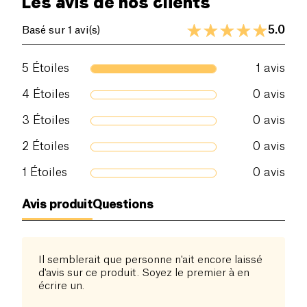
Les avis de nos clients
dans les routines de soin personnel. Faites le choix
d'un sourire sain et lumineux pour votre enfant avec
5.0
Basé sur 1 avi(s)
cette brosse, conçue pour les accompagner dans
leurs premiers pas vers une hygiène dentaire
5
Étoiles
1
avis
exemplaire.
4
Étoiles
0
avis
3
Étoiles
0
avis
2
Étoiles
0
avis
1
Étoiles
0
avis
Avis produit
Questions
Il semblerait que personne n'ait encore laissé
d'avis sur ce produit. Soyez le premier à en
écrire un.