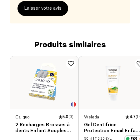
Laisser votre avis
Produits similaires
Caliquo
5.0
(
3
)
Weleda
4.7
(
1
2 Recharges Brosses à
Gel Dentifrice
dents Enfant Souples
Protection Email Enfan
bio
Sans Fluor bio
50ml
| 116.20 €/L