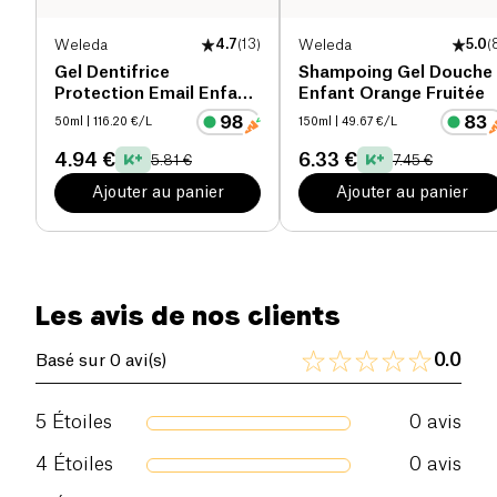
Parfait pour une
utilisation régulière
, le
Weleda
4.7
(
13
)
Weleda
5.0
(
Shampooing Enfant Calendula laisse les cheveux
Gel Dentifrice
Shampoing Gel Douche
doux, hydratés et facilement démêlables. Sa
Protection Email Enfant
Enfant Orange Fruitée
formule neutre convient aussi bien aux petites
Sans Fluor bio
50ml
| 116.20 €/L
150ml
| 49.67 €/L
filles qu'aux petits garçons, faisant de ce
4.94 €
6.33 €
5.81 €
7.45 €
shampooing un choix universel pour tous les
enfants. Utilisez-le en combinaison avec un soin
Ajouter au panier
Ajouter au panier
démêlant de la même gamme pour obtenir les
meilleurs résultats.
Les avis de nos clients
0.0
Basé sur 0 avi(s)
5
Étoiles
0
avis
4
Étoiles
0
avis