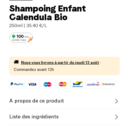
Shampoing Enfant
Calendula Bio
250ml
| 35.40 €/L
🚚
Nous vous livrons à partir du
jeudi 13 août
·
Commandez avant 12h
A propos de ce produit
Vegan
Biologique
Végétarien
Liste des ingrédients
Cruelty-Free
Aqua, Aloe Barbadensis Leaf Extract*, Coco-