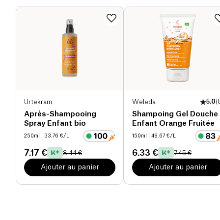
Urtekram
Weleda
5.0
(
Après-Shampooing
Shampoing Gel Douche
Spray Enfant bio
Enfant Orange Fruitée
250ml
| 33.76 €/L
150ml
| 49.67 €/L
7.17 €
6.33 €
8.44 €
7.45 €
Ajouter au panier
Ajouter au panier