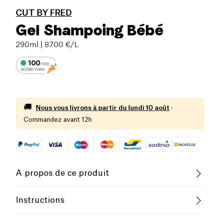
CUT BY FRED
Gel Shampoing Bébé
290ml
| 87.00 €/L
🚚
Nous vous livrons à partir du
lundi 10 août
·
Commandez avant 12h
A propos de ce produit
Vegan
Végétarien
Cruelty-Free
Instructions
French Company
Utilisation