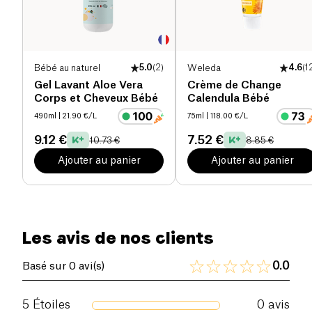
parfum doux 100% naturel, mêlant les notes suaves
de
fleur d'oranger
, de mimosa et d'amande, qui
éveille les sens tout en enveloppant bébé d'une
fraîcheur agréable. Le
Gel Shampoing Bébé
de
Bébé au naturel
5.0
(
2
)
Weleda
4.6
(
1
Cut By Fred est un choix privilégié pour les
Gel Lavant Aloe Vera
Crème de Change
parents soucieux de la qualité et de la naturalité
Corps et Cheveux Bébé
Calendula Bébé
des produits de soin pour leur enfant.
490ml
| 21.90 €/L
75ml
| 118.00 €/L
9.12 €
7.52 €
10.73 €
8.85 €
Ajouter au panier
Ajouter au panier
Les avis de nos clients
0.0
Basé sur 0 avi(s)
5
Étoiles
0
avis