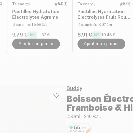
3
)
Ta energy
5.0
(
1
)
Ta energy
5.0
(
1
)
Pastilles Hydratation
Pastilles Hydratation
Electrolytes Agrume
Electrolytes Fruit Rouge
Caféine
12 comprimés
| 0.96 €/u
12 comprimés
| 0.87 €/u
9.79 €
8.91 €
11.52 €
10.48 €
Ajouter au panier
Ajouter au panier
Buddy
Boisson Électr
Framboise & H
250ml
| 9.16 €/L