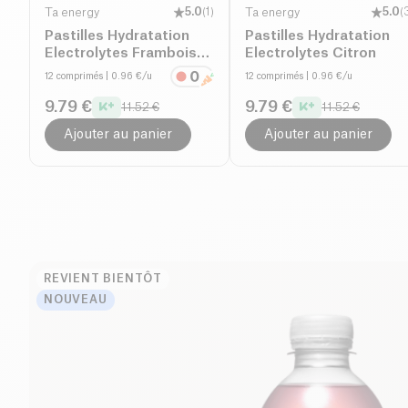
Ta energy
5.0
(
1
)
Ta energy
5.0
(
Pastilles Hydratation
Pastilles Hydratation
Electrolytes Framboise
Electrolytes Citron
Hibiscus
12 comprimés
| 0.96 €/u
12 comprimés
| 0.96 €/u
9.79 €
9.79 €
11.52 €
11.52 €
Ajouter au panier
Ajouter au panier
REVIENT BIENTÔT
NOUVEAU