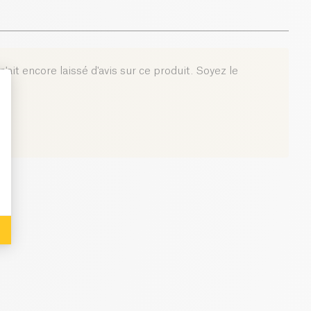
ureau.
Aucune préparation
— vous décapsulez et vous
0 g
60 g
'ait encore laissé d'avis sur ce produit. Soyez le
: Personalize Your Options