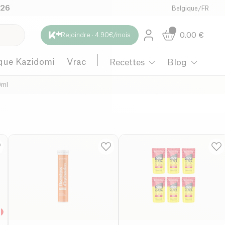
026
Belgique
/
FR
0.00
€
Rejoindre · 4.90€/mois
que Kazidomi
Vrac
Recettes
Blog
0ml