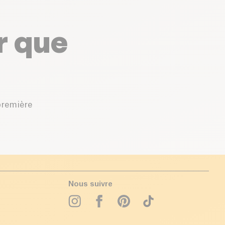
r que
première
Nous suivre