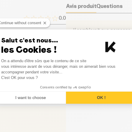
votre sac à dos ou sur votre b
Avis produit
Questions
Protéines (g)
buvez.
0.0
Continue without consent
Sel (g)
Il semblerait que personne n
premier à en écrire un.
0
avis
Salut c'est nous...
les Cookies !
0
avis
Laisser votre avis
Consent Management Platform
On a attendu d'être sûrs que le contenu de ce site
0
avis
Axeptio consent
vous intéresse avant de vous déranger, mais on aimerait bien vous
accompagner pendant votre visite...
0
avis
C'est OK pour vous ?
Consents certified by
0
avis
I want to choose
OK !