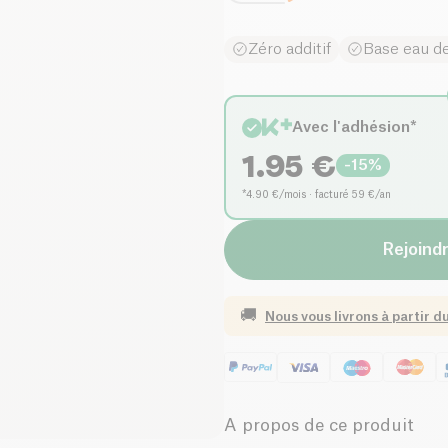
Zéro additif
Base eau d
Avec l'adhésion*
1.95
€
-
15
%
*4.90 €/mois · facturé 59 €/an
Rejoindr
🚚
Nous vous livrons à partir d
A propos de ce produit