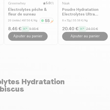
Greenwhey
5.0
(
1
)
Näak
Électrolytes pêche &
Poudre Hydratation
fleur de sureau
Electrolytes Ultra
Energy™ Pastèque
20 Unités
| 497.50 €/Kg
6 x 72g
| 55.56 €/Kg
8.46 €
20.40 €
9.95 €
24.00 €
Ajouter au panier
Ajouter au panier
olytes Hydratation
ibiscus