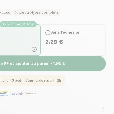
e coco
Électrolytes complets
Economisez 0.34 €
Sans l'adhésion
2.29
€
?
e K+ et ajouter au panier · 1.95 €
u
lundi 10 août
·
Commandez avant 12h