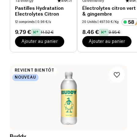
Ta energy
5.0
(
3
)
Greenwhey
5.0
(
Pastilles Hydratation
Électrolytes citron vert
Electrolytes Citron
& gingembre
12 comprimés
| 0.96 €/u
20 Unités
| 497.50 €/Kg
9.79 €
8.46 €
11.52 €
9.95 €
Ajouter au panier
Ajouter au panier
REVIENT BIENTÔT
NOUVEAU
Buddy