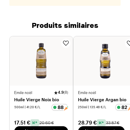
Produits similaires
Emile noël
4.9
(
8
)
Emile noël
Huile Vierge Noix bio
Huile Vierge Argan bio
500ml
| 41.20 €/L
250ml
| 135.48 €/L
17.51 €
28.79 €
20.60 €
33.87 €