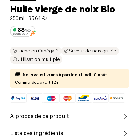
Huile vierge de noix Bio
250ml
| 35.64 €/L
Riche en Oméga 3
Saveur de noix grillée
Utilisation multiple
🚚
Nous vous livrons à partir du
lundi 10 août
·
Commandez avant 12h
A propos de ce produit
Vegan
Sans gluten (ingrédients)
Liste des ingrédients