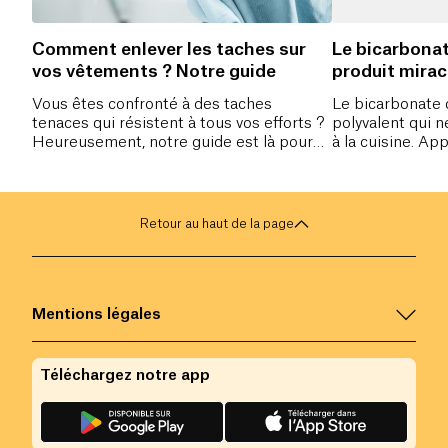
Comment enlever les taches sur
Le bicarbonat
vos vêtements ? Notre guide
produit mirac
Vous êtes confronté à des taches
Le bicarbonate 
tenaces qui résistent à tous vos efforts ?
polyvalent qui 
Heureusement, notre guide est là pour
à la cuisine. Ap
vous aider à retrouver des vêtements
différentes util
impeccables sans avoir à recourir à des
soude pour main
produits chimiques agressifs. Découvrez
propre, sans co
une variété d'astuces simples et
ou l'environnem
Retour au haut de la page
naturelles pour enlever efficacement
différents types de taches, des taches de
vin rouge aux taches de gras en passant
par les taches de sang.
Mentions légales
Téléchargez notre app