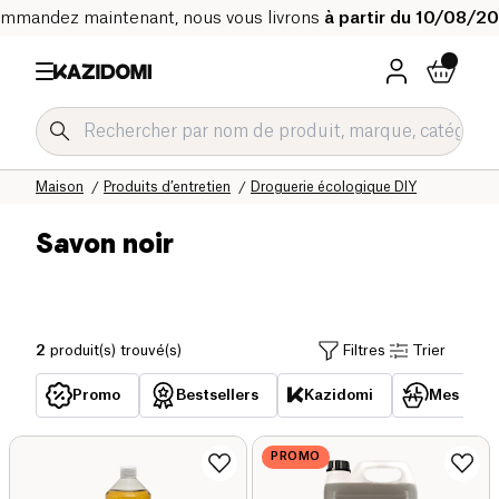
mmandez maintenant, nous vous livrons
à partir du 10/08/2
Accueil
Notre catalogue bio
Maison
Produits d’entretien
Droguerie écologique DIY
Savon noir
2
produit(s) trouvé(s)
Filtres
Trier
Promo
Bestsellers
Kazidomi
Mes acha
PROMO