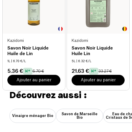
Kazidomi
Kazidomi
Savon Noir Liquide
Savon Noir Liquide
Huile de Lin
Huile Lin
1L
| 6.70 €/L
5L
| 6.32 €/L
5.36 €
21.63 €
6.70 €
33.27 €
Ajouter au panier
Ajouter au panier
Découvrez aussi :
Savon de Marseille
Eau de ch
Vinaigre ménager Bio
Bio
Cristaux de S