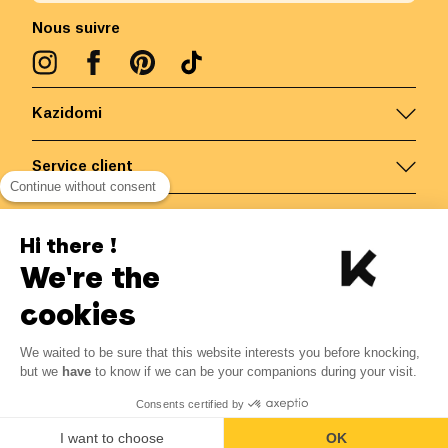
Nous suivre
Kazidomi
Service client
Continue without consent
Nous contacter
Hi there !
We're the
Belgique
/
FR
Paiements sécurisés via
cookies
We waited to be sure that this website interests you before knocking,
but we
have
to know if we can be your companions during your visit.
© Kazidomi
2026
BE-BIO-03
Consents certified by
Tous droits réservés
I want to choose
OK