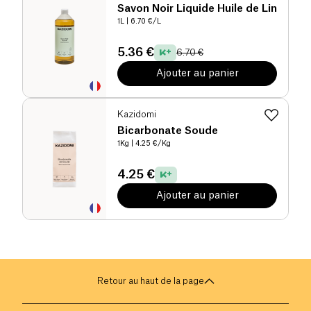
Savon Noir Liquide Huile de Lin
1L
| 6.70 €/L
5.36 €
6.70 €
Ajouter au panier
Kazidomi
Bicarbonate Soude
1Kg
| 4.25 €/Kg
4.25 €
Ajouter au panier
Retour au haut de la page