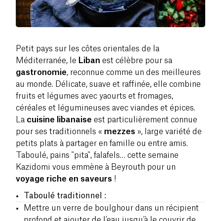
Petit pays sur les côtes orientales de la
Méditerranée, le
Liban
est célèbre pour sa
gastronomie
, reconnue comme un des meilleures
au monde. Délicate, suave et raffinée, elle combine
fruits et légumes avec yaourts et fromages,
céréales et légumineuses avec viandes et épices.
La
cuisine libanaise
est particulièrement connue
pour ses traditionnels «
mezzes
», large variété de
petits plats à partager en famille ou entre amis.
Taboulé, pains "pita", falafels… cette semaine
Kazidomi vous emmène à Beyrouth pour un
voyage riche en saveurs
!
Taboulé traditionnel :
Mettre un verre de boulghour dans un récipient
profond et ajouter de l’eau jusqu’à le couvrir de