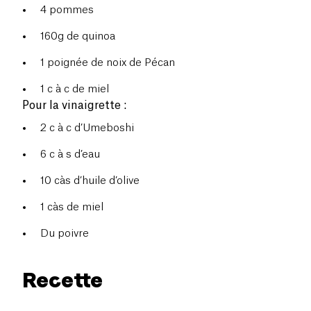
4 pommes
160g de quinoa
1 poignée de noix de Pécan
1 c à c de miel
Pour la vinaigrette :
2 c à c d’Umeboshi
6 c à s d’eau
10 càs d’huile d’olive
1 càs de miel
Du poivre
Recette