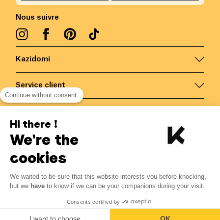
Nous suivre
Kazidomi
Service client
Continue without consent
Nous contacter
Hi there !
We're the
Belgique
/
FR
Paiements sécurisés via
cookies
We waited to be sure that this website interests you before knocking,
but we
have
to know if we can be your companions during your visit.
© Kazidomi
2026
BE-BIO-03
Consents certified by
Tous droits réservés
I want to choose
OK