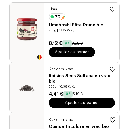
Lima
Umeboshi Pâte Prune bio
200g
| 47.75 €/Kg
8.12 €
9.55 €
Ajouter au panier
Kazidomi vrac
Raisins Secs Sultana en vrac
bio
500g
| 10.38 €/Kg
4.41 €
5.19 €
Ajouter au panier
Kazidomi vrac
Quinoa tricolore en vrac bio