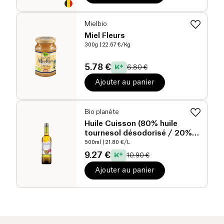
Mielbio
Miel Fleurs
300g
| 22.67 €/Kg
5.78 €
6.80 €
Ajouter au panier
Bio planète
Huile Cuisson (80% huile
tournesol désodorisé / 20%
huile olive vierge extra) bio
500ml
| 21.80 €/L
9.27 €
10.90 €
Ajouter au panier