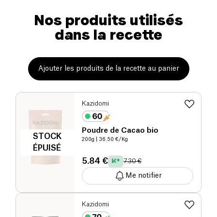
Nos produits utilisés
dans la recette
Ajouter les produits de la recette au panier
Kazidomi
Poudre de Cacao bio
STOCK
200g
| 36.50 €/Kg
ÉPUISÉ
5.84 €
7.30 €
Me notifier
Kazidomi