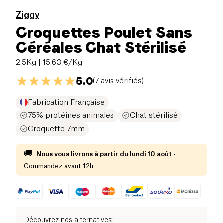
Ziggy
Croquettes Poulet Sans
Céréales Chat Stérilisé
2.5Kg
| 15.63 €/Kg
5.0
(
7 avis vérifiés
)
Fabrication Française
75% protéines animales
Chat stérilisé
Croquette 7mm
🚚
Nous vous livrons à partir du
lundi 10 août
·
Commandez avant 12h
Découvrez nos alternatives
: