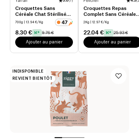
Yarrah
5.0
(
7
)
Felichef
4.5
(
Croquettes Sans
Croquettes Repas
Céréale Chat Stérilisé
Complet Sans Céréale
bio
Chat sterilisé bio
700g
| 13.94 €/Kg
2Kg
| 12.97 €/Kg
8.30 €
22.04 €
9.76 €
25.93 €
Ajouter au panier
Ajouter au panier
INDISPONIBLE
REVIENT BIENTÔT