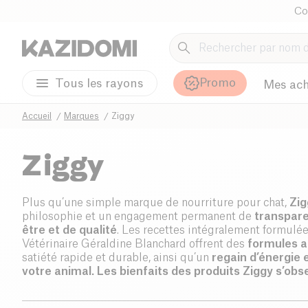
Co
Promo
Tous les rayons
Mes ach
Accueil
Marques
Ziggy
Ziggy
Plus qu’une simple marque de nourriture pour chat,
Zig
philosophie et un engagement permanent de
transpare
être et de qualité
. Les recettes intégralement formulée
Vétérinaire Géraldine Blanchard offrent des
formules 
satiété rapide et durable, ainsi qu’un
regain d’énergie e
votre animal. Les bienfaits des produits Ziggy s’obs
directement sur le chat dont le pelage sera d’autant
soyeux
et les selles moins fréquentes et moins odorant