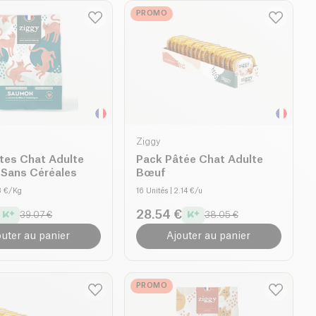
PROMO
Ziggy
tes Chat Adulte
Pack Pâtée Chat Adulte
Sans Céréales
Bœuf
3 €/Kg
16 Unités
| 2.14 €/u
28.54 €
39.07 €
38.05 €
outer au panier
Ajouter au panier
PROMO