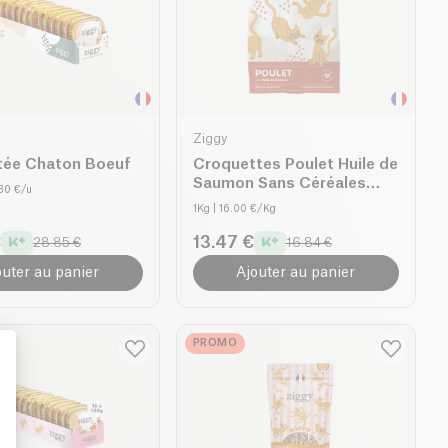
Ziggy
tée Chaton Boeuf
Croquettes Poulet Huile de
Saumon Sans Céréales
.80 €/u
Chaton
1Kg
| 16.00 €/Kg
€
13.47 €
28.85 €
16.84 €
outer au panier
Ajouter au panier
PROMO
: Personalize Your Options