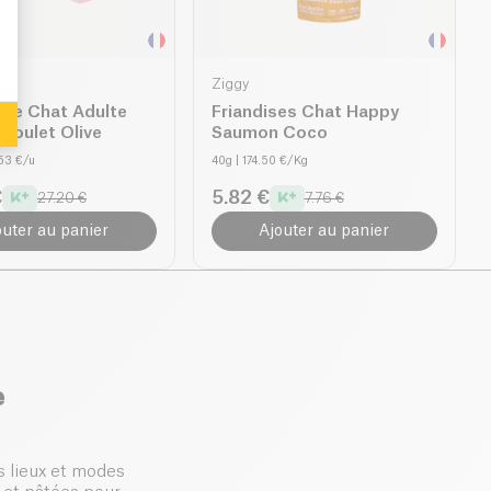
Ziggy
tée Chat Adulte
Friandises Chat Happy
é Poulet Olive
Saumon Coco
.53 €/u
40g
| 174.50 €/Kg
€
5.82 €
27.20 €
7.76 €
outer au panier
Ajouter au panier
e
s lieux et modes