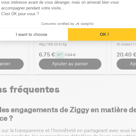
Axeptio consent
vous intéresse avant de vous déranger, mais on aimerait bien vous
accompagner pendant votre visite...
C'est OK pour vous ?
Ziggy
Ziggy
Consents certified by
ton Bœuf
Friandises Chat Relax
Pack Pâ
I want to choose
OK !
Saumon & Valériane
Stérilis
40g
| 198.50 €/Kg
16 Unités
| 1
6.75 €
20.40 
7.94 €
anier
Ajouter au panier
Aj
ns fréquentes
 les engagements de Ziggy en matière d
ce ?
t sur la transparence et l'honnêteté en partageant avec vous le