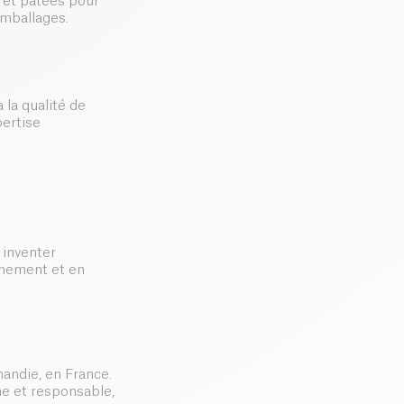
s et pâtées pour
emballages.
 la qualité de
pertise
 inventer
nnement et en
andie, en France.
ne et responsable,