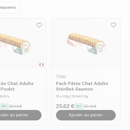
réquents
Ziggy
tée Chat Adulte
Pack Pâtée Chat Adulte
é Poulet
Stérilisé Saumon
.88 €/u
16 x 100g
| 18.84 €/Kg
25.62 €
30.14 €
30.14 €
outer au panier
Ajouter au panier