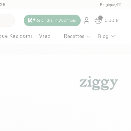
026
Belgique
/
FR
0.00
€
Rejoindre · 4.90€/mois
que Kazidomi
Vrac
Recettes
Blog