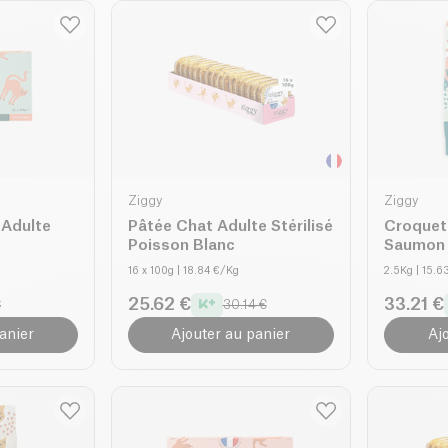
Ziggy
Ziggy
 Adulte
Pâtée Chat Adulte Stérilisé
Croquet
Poisson Blanc
Saumon 
16 x 100g
| 18.84 €/Kg
2.5Kg
| 15.6
25.62 €
33.21 €
€
30.14 €
anier
Ajouter au panier
Aj