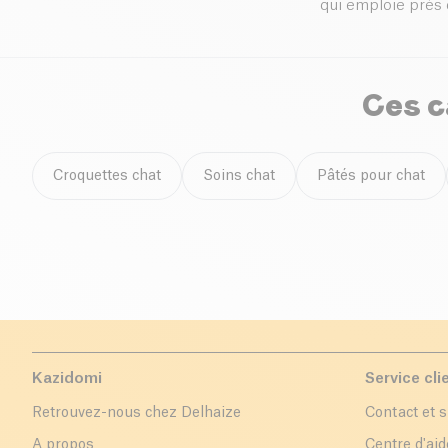
qui emploie près 
Ces c
Croquettes chat
Soins chat
Pâtés pour chat
Kazidomi
Service cli
Retrouvez-nous chez Delhaize
Contact et 
A propos
Centre d'aid