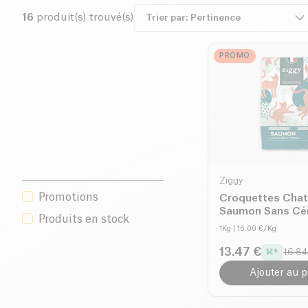
16
produit(s) trouvé(s)
PROMO
Ziggy
Promotions
Croquettes Chat
Saumon Sans Cé
Produits en stock
1Kg
| 16.00 €/Kg
13.47 €
16.84
Ajouter au p