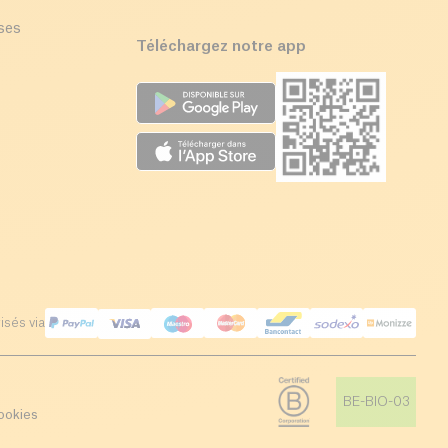
ises
Téléchargez notre app
isés via
BE-BIO-03
ookies