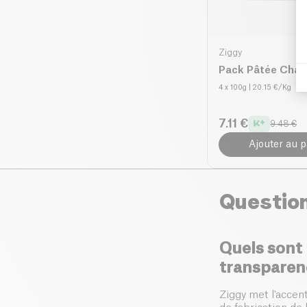
Ziggy
Pack Pâtée Cha
4 x 100g
| 20.15 €/Kg
7.11 €
9.48 €
Ajouter au p
Questio
Quels sont
transparen
Ziggy met l'accen