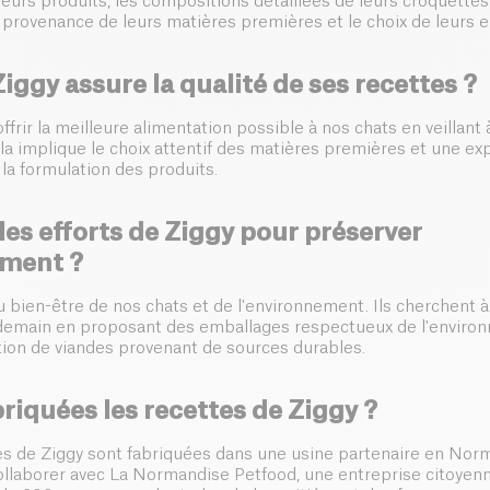
 leurs produits, les compositions détaillées de leurs croquette
la provenance de leurs matières premières et le choix de leurs 
gy assure la qualité de ses recettes ?
ffrir la meilleure alimentation possible à nos chats en veillant à
ela implique le choix attentif des matières premières et une ex
la formulation des produits.
les efforts de Ziggy pour préserver
ement ?
u bien-être de nos chats et de l'environnement. Ils cherchent à
 demain en proposant des emballages respectueux de l'enviro
sation de viandes provenant de sources durables.
riquées les recettes de Ziggy ?
es de Ziggy sont fabriquées dans une usine partenaire en Norm
 collaborer avec La Normandise Petfood, une entreprise citoyen