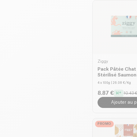
Ziggy
Pack Pâtée Chat
Stérilisé Saumon
4 x 100g
| 26.08 €/Kg
8.87 €
10.43 
Ajouter au p
PROMO