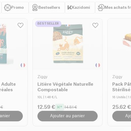
Promo
Bestsellers
Kazidomi
Mes achats f
BESTSELLER
Ziggy
Ziggy
 Adulte
Litière Végétale Naturelle
Pack Pâ
réales
Compostable
Stérilis
10L
| 1.48 €/L
16 Unités
| 1
12.59 €
25.62 €
 €
14.81 €
anier
Ajouter au panier
Aj