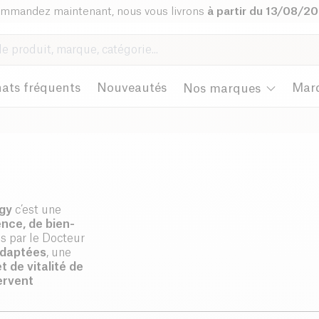
mmandez maintenant, nous vous livrons
à partir du 13/08/2
ats fréquents
Nouveautés
Mar
Nos marques
gy
c’est une
nce, de bien-
s par le Docteur
adaptées
, une
t de vitalité
de
ervent
 plus
doux et
es. On adore!