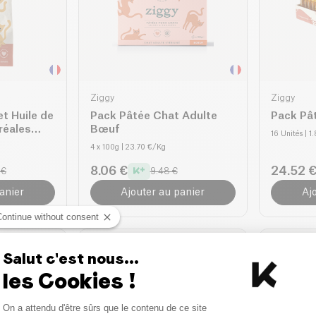
Ziggy
Ziggy
t Huile de
Pack Pâtée Chat Adulte
Pack Pâ
réales
Bœuf
16 Unités
| 1
4 x 100g
| 23.70 €/Kg
8.06 €
24.52 
 €
9.48 €
anier
Ajouter au panier
Aj
Continue without consent
PROMO
Salut c'est nous...
les Cookies !
Consent Management Platform
On a attendu d'être sûrs que le contenu de ce site