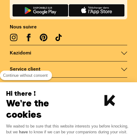
Nous suivre
Kazidomi
Service client
Continue without consent
Nous contacter
Hi there !
We're the
Belgique
/
FR
Paiements sécurisés via
cookies
We waited to be sure that this website interests you before knocking,
15.75
€
-
10
%
?
17.50
€
but we
have
to know if we can be your companions during your visit.
Economisez 1.75 € avec K+
© Kazidomi
2026