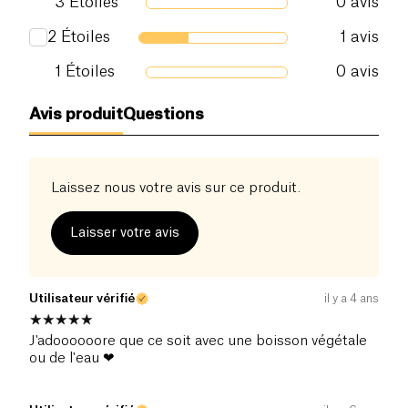
3
Étoiles
0
avis
Protéines (g)
13 g
2
Étoiles
1
avis
Sel (g)
1
Étoiles
0
0.3 g
avis
Avis produit
Questions
Laissez nous votre avis sur ce produit.
Laisser votre avis
Utilisateur vérifié
il y a 4 ans
J'adoooooore que ce soit avec une boisson végétale
ou de l'eau ❤