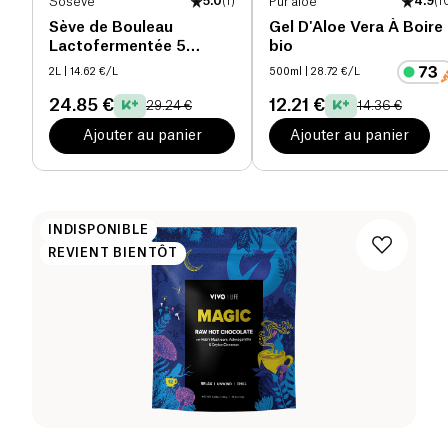
Sosève
5.0
(
1
)
Pur'aloe
4.9
(
1
Sève de Bouleau
Gel D'Aloe Vera À Boire
Lactofermentée 5
bio
Bourgeons bio
2L
| 14.62 €/L
500ml
| 28.72 €/L
24.85 €
12.21 €
29.24 €
14.36 €
Ajouter au panier
Ajouter au panier
INDISPONIBLE
REVIENT BIENTÔT