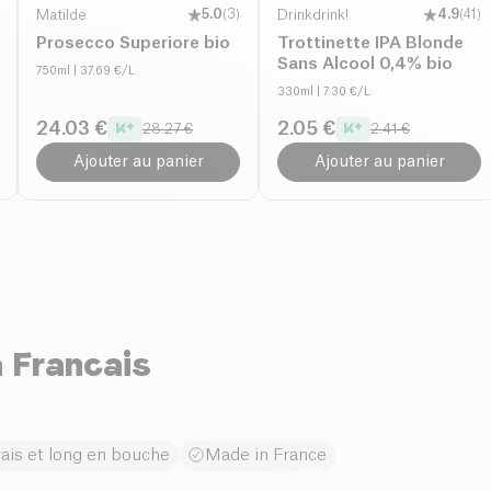
Matilde
5.0
(
3
)
Drinkdrink!
4.9
(
41
)
Prosecco Superiore bio
Trottinette IPA Blonde
Sans Alcool 0,4% bio
750ml
| 37.69 €/L
330ml
| 7.30 €/L
24.03 €
2.05 €
28.27 €
2.41 €
Ajouter au panier
Ajouter au panier
 Francais
rais et long en bouche
Made in France