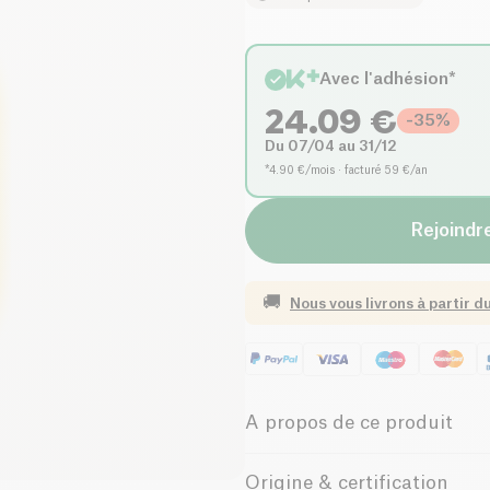
Avec l'adhésion*
24.09
€
-
35
%
Du 07/04 au 31/12
*4.90 €/mois · facturé 59 €/an
Rejoindre
🚚
Nous vous livrons à partir d
A propos de ce produit
Élaboré avec soin dans les pi
Origine & certification