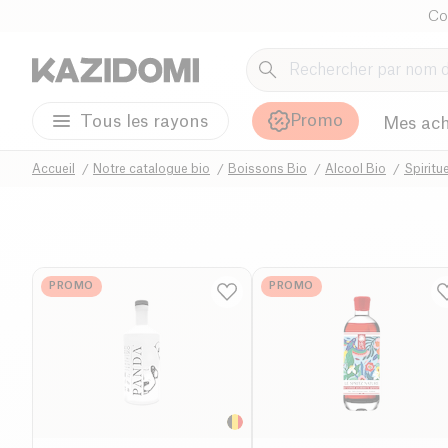
Co
Promo
Tous les rayons
Mes ach
Accueil
Notre catalogue bio
Boissons Bio
Alcool Bio
Spiritu
PROMO
PROMO