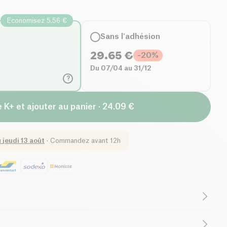
Economisez 5.56 €
Sans l'adhésion
29.65
€
-
20
%
Du 07/04 au 31/12
?
 K+ et ajouter au panier · 24.09 €
u
jeudi 13 août
·
Commandez avant 12h
ttoresques Alpes de Haute-Provence, le
Pastis Pastaga