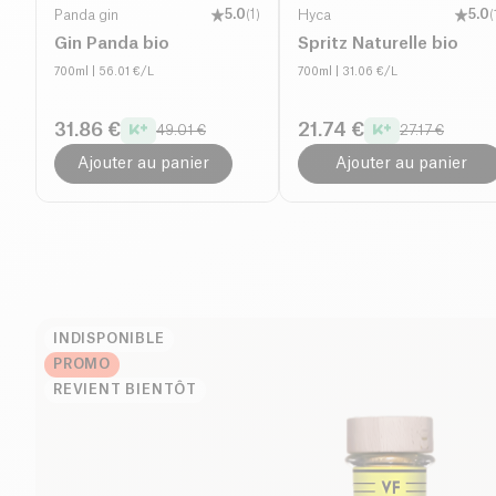
Panda gin
5.0
(
1
)
Hyca
5.0
(
Gin Panda bio
Spritz Naturelle bio
700ml
| 56.01 €/L
700ml
| 31.06 €/L
31.86 €
21.74 €
49.01 €
27.17 €
Ajouter au panier
Ajouter au panier
INDISPONIBLE
PROMO
REVIENT BIENTÔT