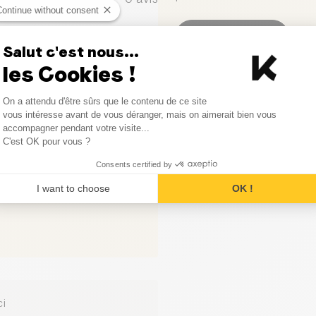
Continue without consent
0
avis
Laisser votre avis
Salut c'est nous...
0
avis
les Cookies !
Consent Management Platform
0
avis
On a attendu d'être sûrs que le contenu de ce site
Axeptio consent
vous intéresse avant de vous déranger, mais on aimerait bien vous
accompagner pendant votre visite...
0
avis
C'est OK pour vous ?
Consents certified by
I want to choose
OK !
ci