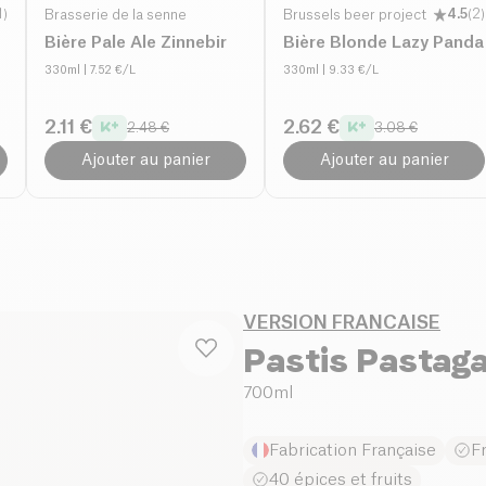
1
)
Brasserie de la senne
Brussels beer project
4.5
(
2
)
Bière Pale Ale Zinnebir
Bière Blonde Lazy Panda
330ml
| 7.52 €/L
330ml
| 9.33 €/L
2.11 €
2.62 €
2.48 €
3.08 €
Ajouter au panier
Ajouter au panier
VERSION FRANCAISE
Pastis Pastaga
700ml
Fabrication Française
F
40 épices et fruits