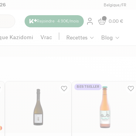
026
Belgique
/
FR
0.00
€
Rejoindre · 4.90€/mois
que Kazidomi
Vrac
Recettes
Blog
BESTSELLER