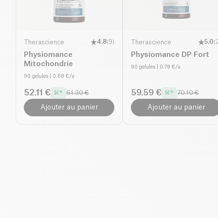
Therascience
4.8
(
9
)
Therascience
5.0
(
Physiomance
Physiomance DP Fort
Mitochondrie
90 gelules
| 0.78 €/u
90 gelules
| 0.68 €/u
52.11 €
59.59 €
61.30 €
70.10 €
Ajouter au panier
Ajouter au panier