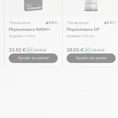
Therascience
5.0
(
4
)
Therascience
5.0
(
1
)
Physiomance NADH+
Physiomance DP
30 gelules
| 1.33 €/u
60 gelules
| 0.55 €/u
33.92 €
28.05 €
39.90 €
33.00 €
Ajouter au panier
Ajouter au panier