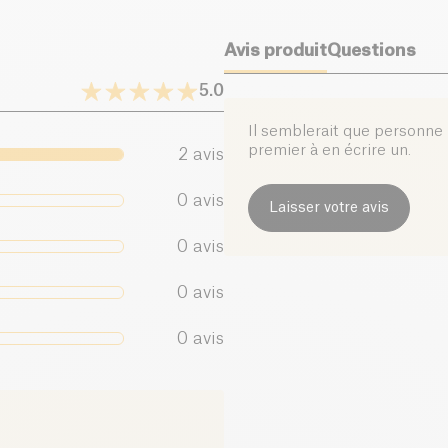
Avis produit
Questions
5.0
Il semblerait que personne n
premier à en écrire un.
2
avis
0
avis
Laisser votre avis
0
avis
0
avis
0
avis