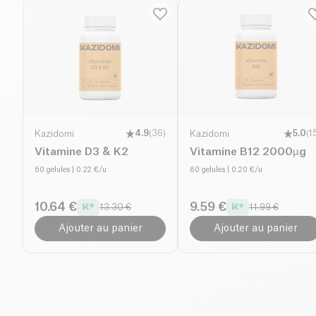
Kazidomi
4.9
(
36
)
Kazidomi
5.0
(
1
Vitamine D3 & K2
Vitamine B12 2000µg
60 gelules
| 0.22 €/u
60 gelules
| 0.20 €/u
10.64 €
9.59 €
13.30 €
11.99 €
Ajouter au panier
Ajouter au panier