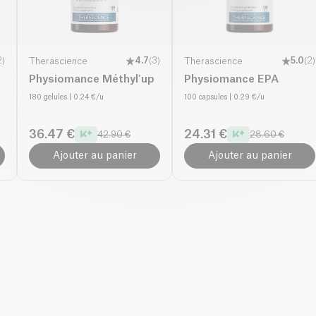
2
)
Therascience
4.7
(
3
)
Therascience
5.0
(
2
)
Physiomance Méthyl'up
Physiomance EPA
180 gelules
| 0.24 €/u
100 capsules
| 0.29 €/u
36.47 €
24.31 €
42.90 €
28.60 €
Ajouter au panier
Ajouter au panier