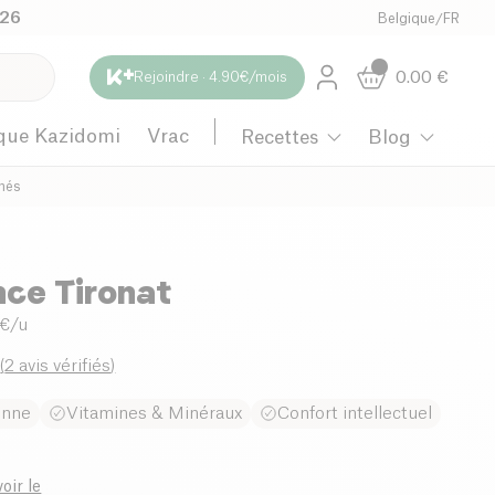
026
Belgique
/
FR
0.00
€
Rejoindre · 4.90€/mois
que Kazidomi
Vrac
Recettes
Blog
més
ce Tironat
 €/u
0
(
2 avis vérifiés
)
enne
Vitamines & Minéraux
Confort intellectuel
oir le