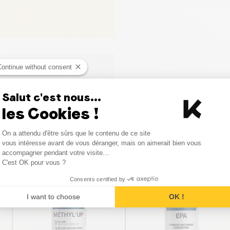
Continue without consent
ci
Salut c'est nous...
les Cookies !
Consent Management Platform
On a attendu d'être sûrs que le contenu de ce site
Axeptio consent
vous intéresse avant de vous déranger, mais on aimerait bien vous
Produits similaires
accompagner pendant votre visite...
C'est OK pour vous ?
Consents certified by
I want to choose
OK !