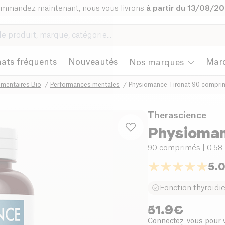
mmandez maintenant, nous vous livrons
à partir du 13/08/2
ats fréquents
Nouveautés
Mar
Nos marques
mentaires Bio
Performances mentales
Physiomance Tironat 90 compri
Therascience
Physioman
90 comprimés
| 0.58
5.
Fonction thyroïdi
51.9
€
Connectez-vous pour v