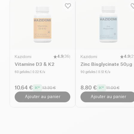
Kazidomi
4.9
(
36
)
Kazidomi
4.9
(
2
Vitamine D3 & K2
Zinc Bisglycinate 50µg
60 gelules
| 0.22 €/u
90 gelules
| 0.12 €/u
10.64 €
8.80 €
13.30 €
11.00 €
Ajouter au panier
Ajouter au panier