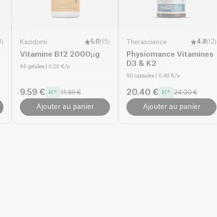
3
)
Kazidomi
5.0
(
15
)
Therascience
4.8
(
12
)
Vitamine B12 2000µg
Physiomance Vitamines
D3 & K2
60 gelules
| 0.20 €/u
60 capsules
| 0.40 €/u
9.59 €
20.40 €
11.99 €
24.00 €
Ajouter au panier
Ajouter au panier