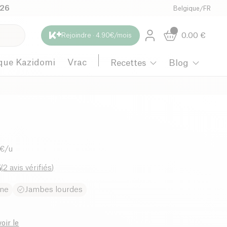
026
Belgique
/
FR
0.00
€
Rejoindre · 4.90€/mois
que Kazidomi
Vrac
Recettes
Blog
 €/u
5
(
2 avis vérifiés
)
ine
Jambes lourdes
oir le