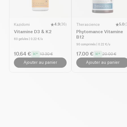
Kazidomi
4.9
(
36
)
Therascience
5.0
(
Vitamine D3 & K2
Phytomance Vitamine
B12
60 gelules
| 0.22 €/u
90 comprimés
| 0.22 €/u
10.64 €
17.00 €
13.30 €
20.00 €
Ajouter au panier
Ajouter au panier