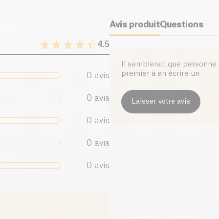
Avis produit
Questions
4.5
Il semblerait que personne n
premier à en écrire un.
0
avis
0
avis
Laisser votre avis
0
avis
0
avis
0
avis