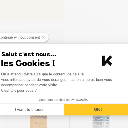
Continue without consent
ci
Salut c'est nous...
les Cookies !
Consent Management Platform
On a attendu d'être sûrs que le contenu de ce site
Axeptio consent
vous intéresse avant de vous déranger, mais on aimerait bien vous
Produits similaires
accompagner pendant votre visite...
C'est OK pour vous ?
Consents certified by
I want to choose
OK !