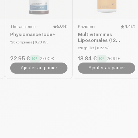
Therascience
5.0
(
4
)
Kazidomi
4.4
(
7
)
Physiomance Iode+
Multivitamines
Liposomales (12
120 comprimés
| 0.23 €/u
vitamines, 8 minéraux)
120 gelules
| 0.22 €/u
22.95 €
18.84 €
27.00 €
26.91 €
Ajouter au panier
Ajouter au panier