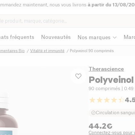
mmandez maintenant, nous vous livrons
à partir du 13/08/2
ats fréquents
Nouveautés
Mar
Nos marques
mentaires Bio
Vitalité et immunité
Polyveinol 90 comprimés
Therascience
Polyveinol
90 comprimés
| 0.49
4.
Circulation sangu
44.2
€
Connectez-vous pour v