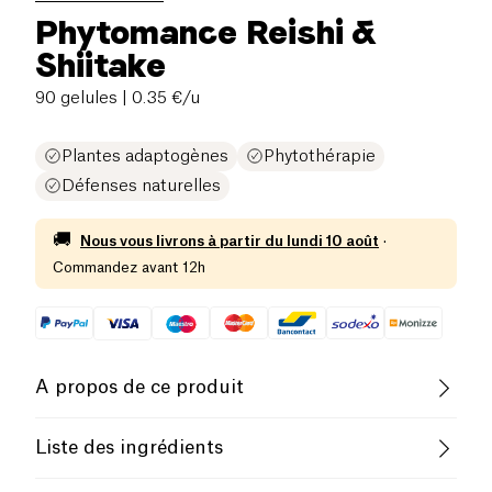
Phytomance Reishi &
Shiitake
90 gelules
| 0.35 €/u
Plantes adaptogènes
Phytothérapie
Défenses naturelles
🚚
Nous vous livrons à partir du
lundi 10 août
·
Commandez avant 12h
A propos de ce produit
Aide à diminuer le taux de cholestérol, contribue à
Liste des ingrédients
maintenir une
bonne circulation sanguine
et
stimule les
défenses naturelles
.
Extrait de reishi (Ganoderma lucidum) titré en