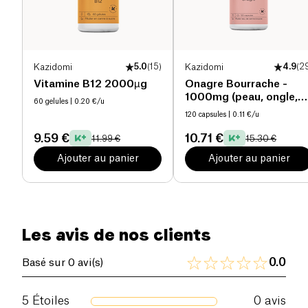
Kazidomi
5.0
(
15
)
Kazidomi
4.9
(
2
Vitamine B12 2000µg
Onagre Bourrache -
1000mg (peau, ongle,
60 gelules
| 0.20 €/u
cheveux) bio
120 capsules
| 0.11 €/u
9.59 €
10.71 €
11.99 €
15.30 €
Ajouter au panier
Ajouter au panier
Les avis de nos clients
0.0
Basé sur 0 avi(s)
5
Étoiles
0
avis