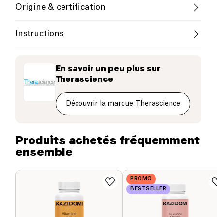
Origine & certification
polysaccharides, extrait de shiitake (Lentinula
edodes) titré en polysaccharides, tunique d'origine
végétale : hydroxypropylméthylcellulose.
Instructions
Utilisation
Précautions
En savoir un peu plus sur
Therascience
Prendre 2 gélules 2 fois par jour avant les principaux
repas, pendant 20 jours minimum. . A renouveler si
besoin.
Découvrir la marque Therascience
Produits achetés fréquemment
ensemble
PROMO
BESTSELLER