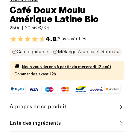
Café Doux Moulu
Amérique Latine Bio
250g
| 30.56 €/Kg
4.8
(
6 avis vérifiés
)
Café équitable
Mélange Arabica et Robusta
🚚
Nous vous livrons à partir du
mercredi 12 août
·
Commandez avant 12h
A propos de ce produit
Vegan
Sans gluten (ingrédients)
Liste des ingrédients
Sans lactose (ingrédients)
Pauvre en sel