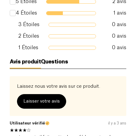
5
Étoiles
2
avis
Sel (g)
0 g
4
Étoiles
1
avis
3
Étoiles
0
avis
2
Étoiles
0
avis
1
Étoiles
0
avis
Avis produit
Questions
Laissez nous votre avis sur ce produit.
Laisser votre avis
Utilisateur vérifié
il y a 3 ans