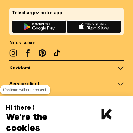
Téléchargez notre app
Nous suivre
Kazidomi
Service client
Continue without consent
Nous contacter
Hi there !
We're the
Belgique
/
FR
Paiements sécurisés via
cookies