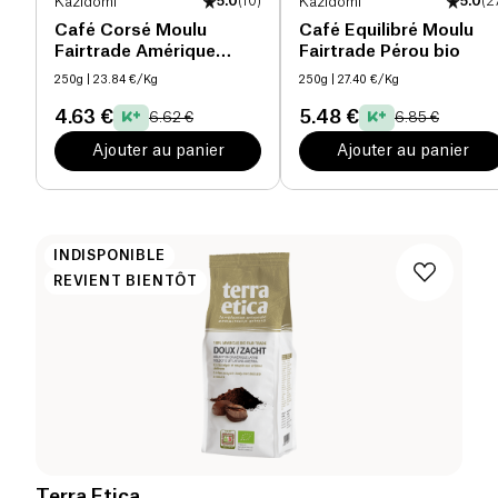
Kazidomi
5.0
(
10
)
Kazidomi
5.0
(
2
Café Corsé Moulu
Café Equilibré Moulu
Fairtrade Amérique
Fairtrade Pérou bio
latine & Tanzanie bio
250g
| 23.84 €/Kg
250g
| 27.40 €/Kg
4.63 €
5.48 €
6.62 €
6.85 €
Ajouter au panier
Ajouter au panier
INDISPONIBLE
REVIENT BIENTÔT
Terra Etica