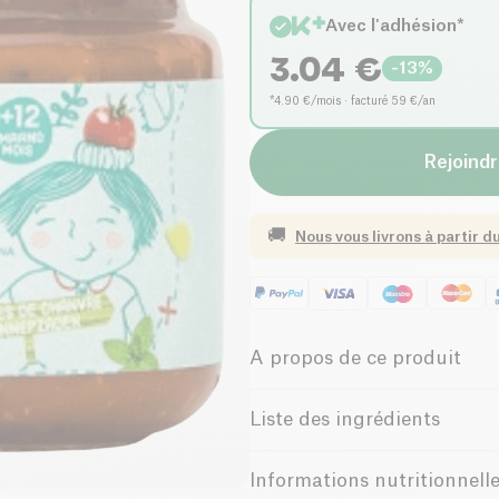
Avec l'adhésion*
3.04
€
-
13
%
*4.90 €/mois · facturé 59 €/an
Rejoindr
🚚
Nous vous livrons à partir d
A propos de ce produit
Biologique
Riche e
Liste des ingrédients
tomate* 38%, concentré de toma
Cette tapenade est parfaite p
Informations nutritionnell
huile d'olive extra vierge*, orig