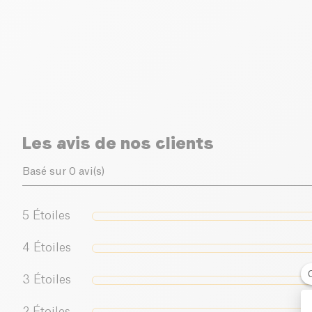
Les avis de nos clients
Basé sur 0 avi(s)
5
Étoiles
4
Étoiles
3
Étoiles
2
Étoiles