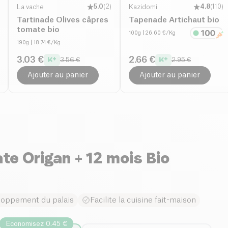
La vache
5.0
(
2
)
Kazidomi
4.8
(
110
)
Tartinade Olives câpres
Tapenade Artichaut bio
tomate bio
100g
| 26.60 €/Kg
190g
| 18.74 €/Kg
3.03 €
2.66 €
3.56 €
2.95 €
Ajouter au panier
Ajouter au panier
e Origan + 12 mois Bio
loppement du palais
Facilite la cuisine fait-maison
Economisez 0.45 €