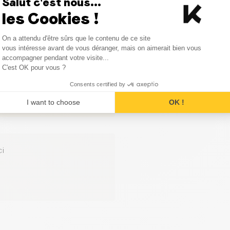
Salut c'est nous...
les Cookies !
0
avis
Consent Management Platform
On a attendu d'être sûrs que le contenu de ce site
Axeptio consent
vous intéresse avant de vous déranger, mais on aimerait bien vous
accompagner pendant votre visite...
C'est OK pour vous ?
Consents certified by
I want to choose
OK !
ci