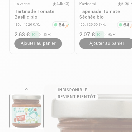
La vache
4.9
(
30
)
Kazidomi
5.0
(
5
Tartinade Tomate
Tapenade Tomate
Basilic bio
Séchée bio
190g
| 16.26 €/Kg
100g
| 26.60 €/Kg
2.63 €
2.07 €
3.09 €
2.95 €
Ajouter au panier
Ajouter au panier
INDISPONIBLE
REVIENT BIENTÔT