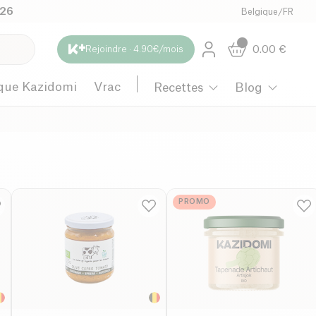
026
Belgique
/
FR
0.00
€
Rejoindre · 4.90€/mois
que Kazidomi
Vrac
Recettes
Blog
PROMO