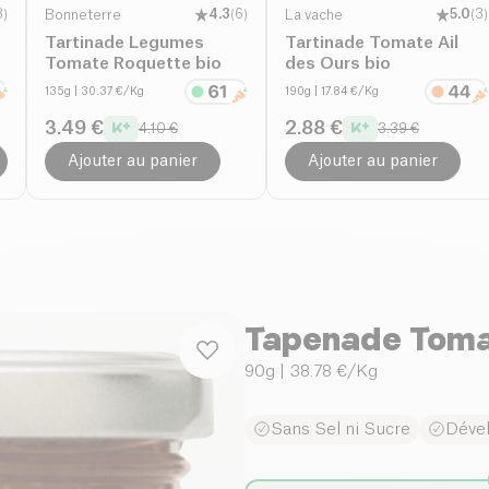
8
)
Bonneterre
4.3
(
6
)
La vache
5.0
(
3
)
Tartinade Legumes
Tartinade Tomate Ail
Tomate Roquette bio
des Ours bio
135g
| 30.37 €/Kg
190g
| 17.84 €/Kg
3.49 €
2.88 €
4.10 €
3.39 €
Ajouter au panier
Ajouter au panier
Tapenade Tomat
90g
| 38.78 €/Kg
Sans Sel ni Sucre
Déve