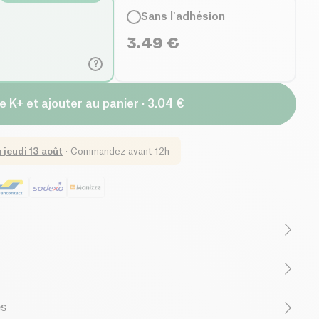
Sans l'adhésion
3.49
€
?
e K+ et ajouter au panier · 3.04 €
u
jeudi 13 août
·
Commandez avant 12h
n Fibres
Belgian Company
te* 24%, carotte*, oignon*, eau, graines de chanvre* 3%,
our apprendre à votre bout de chou à
apprécier des
es
an* 0,5%, jus de citron concentré*, ail*. *Agriculture