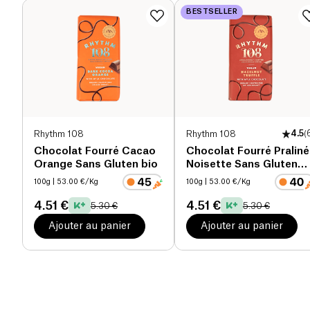
BESTSELLER
Rhythm 108
Rhythm 108
4.5
(
Chocolat Fourré Cacao
Chocolat Fourré Praliné
Orange Sans Gluten bio
Noisette Sans Gluten
bio
100g
| 53.00 €/Kg
100g
| 53.00 €/Kg
4.51 €
4.51 €
5.30 €
5.30 €
Ajouter au panier
Ajouter au panier