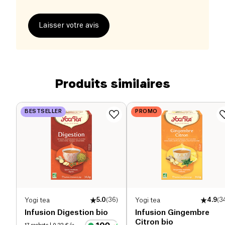
Laisser votre avis
Produits similaires
BESTSELLER
PROMO
Yogi tea
5.0
(
36
)
Yogi tea
4.9
(
3
Infusion Digestion bio
Infusion Gingembre
Citron bio