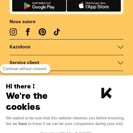
Nous suivre
Kazidomi
Service client
Continue without consent
Nous contacter
Hi there !
We're the
Belgique
/
FR
Paiements sécurisés via
cookies
We waited to be sure that this website interests you before knocking,
7.24
€
-
15
%
?
8.52
€
but we
have
to know if we can be your companions during your visit.
Economisez 1.28 € avec K+
© Kazidomi
2026
BE-BIO-03