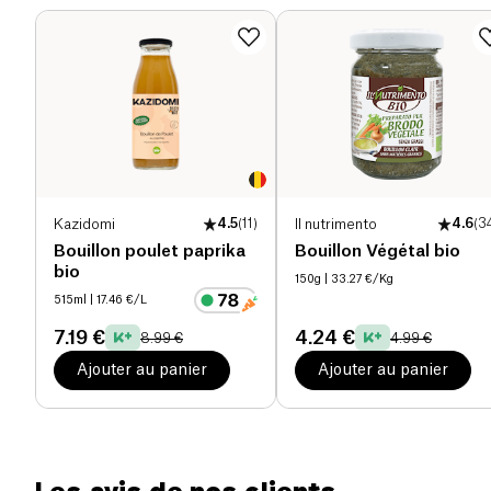
Protéines (g)
1.7 g
Sel (g)
0.56 g
Kazidomi
4.5
(
11
)
Il nutrimento
4.6
(
3
Bouillon poulet paprika
Bouillon Végétal bio
bio
150g
| 33.27 €/Kg
515ml
| 17.46 €/L
7.19 €
4.24 €
8.99 €
4.99 €
Ajouter au panier
Ajouter au panier