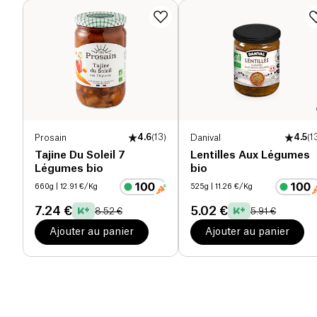
Prosain
4.6
(
13
)
Danival
4.5
(
1
Tajine Du Soleil 7
Lentilles Aux Légumes
Légumes bio
bio
660g
| 12.91 €/Kg
525g
| 11.26 €/Kg
7.24 €
5.02 €
8.52 €
5.91 €
Ajouter au panier
Ajouter au panier