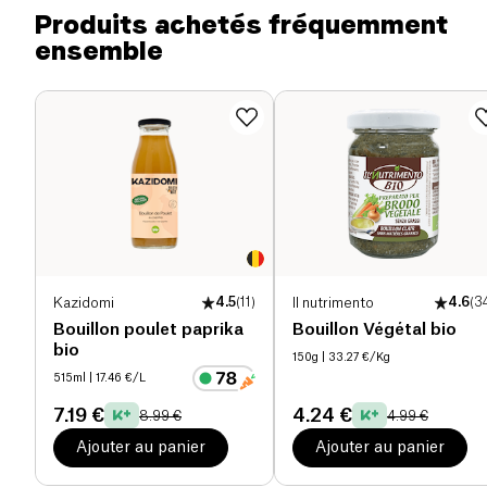
Protéines (g)
1.3 g
Produits achetés fréquemment
ensemble
Sel (g)
0.97 g
Kazidomi
4.5
(
11
)
Il nutrimento
4.6
(
3
Bouillon poulet paprika
Bouillon Végétal bio
bio
150g
| 33.27 €/Kg
515ml
| 17.46 €/L
7.19 €
4.24 €
8.99 €
4.99 €
Ajouter au panier
Ajouter au panier