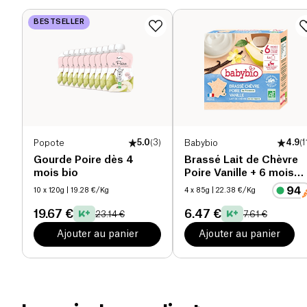
afin de préserver leurs goûts et la qualité de leurs
avec le bouchon, ni sans surveillance.
Protéines (g)
8.8 g
nutriments.
BESTSELLER
Sans conservateur, sans sucres ajoutés et
100%
Sel (g)
0 g
bio
, les purées se consomment seules ou
mélangées avec d’autres fruits pour encore plus de
saveur !
Popote
5.0
(
3
)
Babybio
4.9
(
1
Gourde Poire dès 4
Brassé Lait de Chèvre
mois bio
Poire Vanille + 6 mois
bio
10 x 120g
| 19.28 €/Kg
4 x 85g
| 22.38 €/Kg
19.67 €
6.47 €
23.14 €
7.61 €
Ajouter au panier
Ajouter au panier