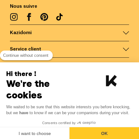
Nous suivre
Kazidomi
Service client
Continue without consent
Nous contacter
Hi there !
We're the
Belgique
/
FR
Paiements sécurisés via
cookies
We waited to be sure that this website interests you before knocking,
24.62
€
-
15
%
?
28.96
€
but we
have
to know if we can be your companions during your visit.
Economisez 4.34 € avec K+
© Kazidomi
2026
BE-BIO-03
Consents certified by
Tous droits réservés
Ajouter au panier
I want to choose
OK