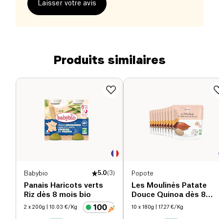
Laisser votre avis
Produits similaires
Babybio
5.0
(
3
)
Popote
Panais Haricots verts
Les Moulinés Patate
Riz dès 8 mois bio
Douce Quinoa dès 8
mois bio
2 x 200g
| 10.03 €/Kg
10 x 180g
| 17.27 €/Kg