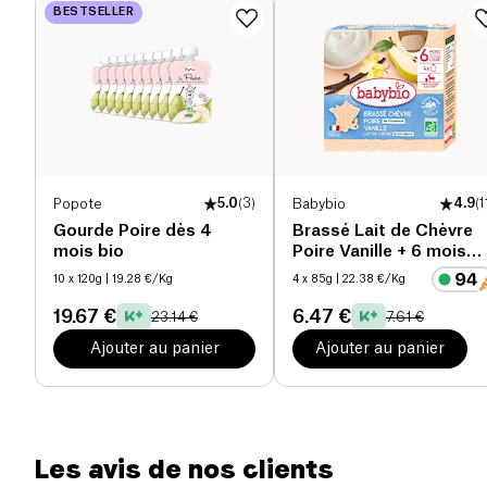
BESTSELLER
Sel (g)
0.02 g
Popote
5.0
(
3
)
Babybio
4.9
(
1
Gourde Poire dès 4
Brassé Lait de Chèvre
mois bio
Poire Vanille + 6 mois
bio
10 x 120g
| 19.28 €/Kg
4 x 85g
| 22.38 €/Kg
19.67 €
6.47 €
23.14 €
7.61 €
Ajouter au panier
Ajouter au panier
Les avis de nos clients