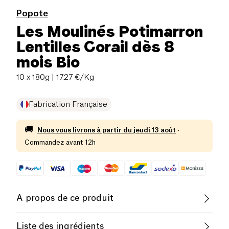
Popote
Les Moulinés Potimarron
Lentilles Corail dès 8
mois Bio
10 x 180g
| 17.27 €/Kg
Fabrication Française
🚚
Nous vous livrons à partir du
jeudi 13 août
·
Commandez avant 12h
A propos de ce produit
Pauvre en sel
Biologique
Liste des ingrédients