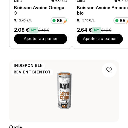
Lima
4.8
(
22
)
Lima
4.7
(
2
Boisson Avoine Omega
Boisson Avoine Amand
3
bio
1L
| 2.45 €/L
1L
| 3.10 €/L
2.08 €
2.64 €
2.45 €
3.10 €
Ajouter au panier
Ajouter au panier
INDISPONIBLE
REVIENT BIENTÔT
Oatly