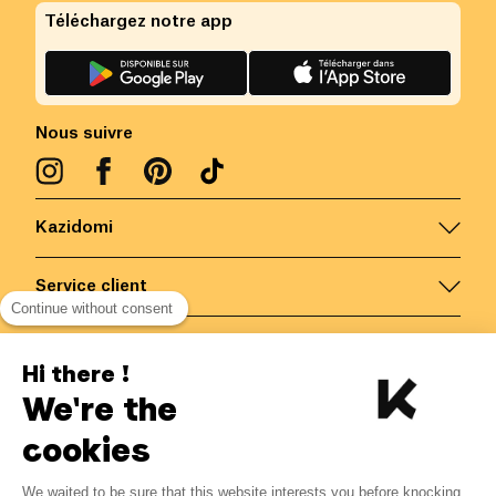
Téléchargez notre app
Nous suivre
Kazidomi
Service client
Continue without consent
Nous contacter
Hi there !
We're the
Belgique
/
FR
Paiements sécurisés via
cookies
We waited to be sure that this website interests you before knocking,
1.67
€
-
15
%
?