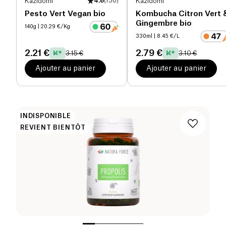
Kazidomi
4.8
(
130
)
Kazidomi
Pesto Vert Vegan bio
Kombucha Citron Vert 
Gingembre bio
140g
| 20.29 €/Kg
330ml
| 8.45 €/L
2.21 €
2.79 €
3.15 €
3.10 €
Ajouter au panier
Ajouter au panier
INDISPONIBLE
REVIENT BIENTÔT