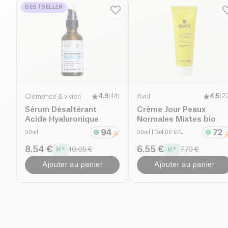
BESTSELLER
Clémence & vivien
4.9
(
44
)
Avril
4.5
(
2
Sérum Désaltérant
Crème Jour Peaux
Acide Hyaluronique
Normales Mixtes bio
50ml
50ml
| 154.00 €/L
8.54 €
6.55 €
10.05 €
7.70 €
Ajouter au panier
Ajouter au panier