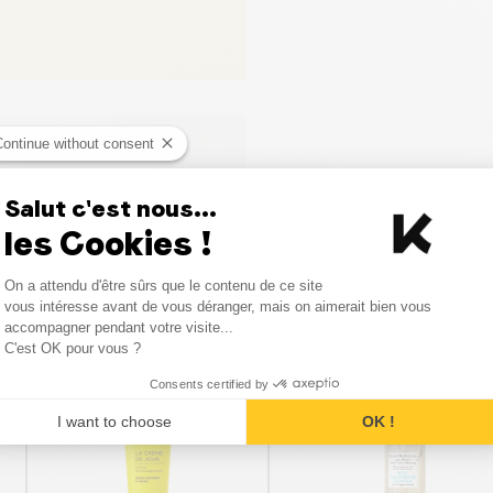
Continue without consent
ci
Salut c'est nous...
les Cookies !
Consent Management Platform
On a attendu d'être sûrs que le contenu de ce site
Axeptio consent
vous intéresse avant de vous déranger, mais on aimerait bien vous
Produits similaires
accompagner pendant votre visite...
C'est OK pour vous ?
Consents certified by
I want to choose
OK !