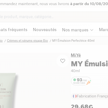
mmandez maintenant, nous vous livrons
à partir du 10/08/2
ats fréquents
Nouveautés
Mar
Nos marques
io
Crèmes et sérums visage Bio
MY Émulsion Perfectrice 40ml
MiYé
MY Émulsi
40ml
Fabrication Franç
29.68
€