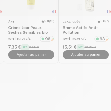
Avril
5.0
(
13
)
La canopée
5.0
(
7
)
Crème Jour Peaux
Brume Actifs Anti-
Sèches Sensibles bio
Pollution
50ml
| 173.00 €/L
120ml
| 152.08 €/L
7.35 €
15.51 €
8.65 €
18.25 €
Ajouter au panier
Ajouter au panier