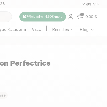
026
Belgique
/
FR
0.00
€
Rejoindre · 4.90€/mois
que Kazidomi
Vrac
Recettes
Blog
on Perfectrice
aise