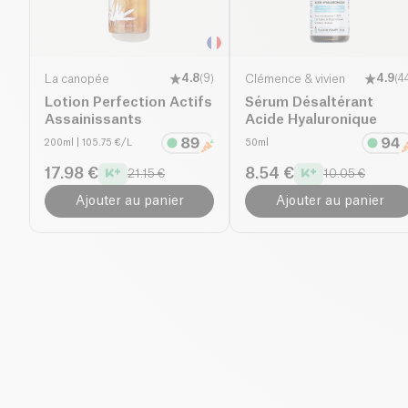
La canopée
4.8
(
9
)
Clémence & vivien
4.9
(
4
Lotion Perfection Actifs
Sérum Désaltérant
Assainissants
Acide Hyaluronique
200ml
| 105.75 €/L
50ml
17.98 €
8.54 €
21.15 €
10.05 €
Ajouter au panier
Ajouter au panier