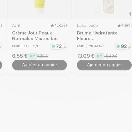
4
)
Avril
4.5
(
22
)
La canopée
4.6
(
5
)
Crème Jour Peaux
Brume Hydratante
Normales Mixtes bio
Fleurs
Méditérranéennes
50ml
| 154.00 €/L
120ml
| 128.33 €/L
6.55 €
13.09 €
7.70 €
15.40 €
Ajouter au panier
Ajouter au panier