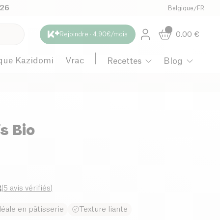
026
Belgique
/
FR
0.00
€
Rejoindre · 4.90€/mois
que Kazidomi
Vrac
Recettes
Blog
s Bio
8
(
5 avis vérifiés
)
déale en pâtisserie
Texture liante