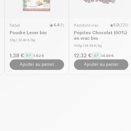
Natali
4.4
(
5
)
Kazidomi vrac
5.0
(
220
)
Poudre Lever bio
Pépites Chocolat (60%)
en vrac bio
50g
| 32.40 €/Kg
500g
| 28.98 €/Kg
1.38 €
12.32 €
1.62 €
14.49 €
Ajouter au panier
Ajouter au panier