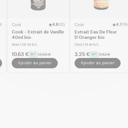
3
)
Cook
4.8
(
32
)
Cook
4.7
(
19
)
r
Cook - Extrait de Vanille
Extrait Eau De Fleur
40ml bio
D'Oranger bio
40ml
| 312.50 €/L
50ml
| 76.40 €/L
10.63 €
3.25 €
12.50 €
3.82 €
Ajouter au panier
Ajouter au panier