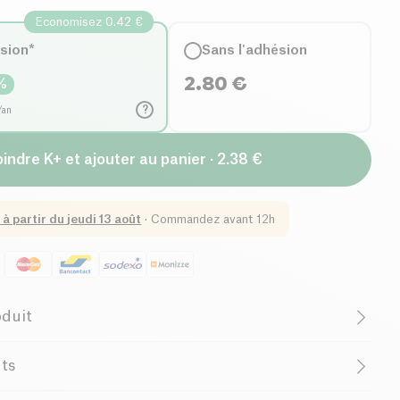
Economisez 0.42 €
ésion*
Sans l'adhésion
2.80
€
%
?
/an
indre K+ et ajouter au panier · 2.38 €
 à partir du
jeudi 13 août
·
Commandez avant 12h
oduit
uvre en sel
Biologique
Végétarien
nts
French Company