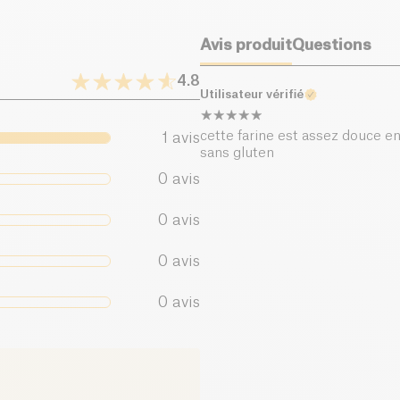
Sel (g)
Avis produit
Questions
4.8
Utilisateur vérifié
cette farine est assez douce en 
1
avis
sans gluten
0
avis
0
avis
0
avis
0
avis