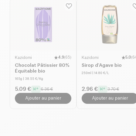
Kazidomi
4.9
(
65
)
Kazidomi
5.0
(
6
Chocolat Pâtissier 80%
Sirop d'Agave bio
Équitable bio
250ml
| 14.80 €/L
165g
| 38.55 €/Kg
5.09 €
2.96 €
6.36 €
3.70 €
Ajouter au panier
Ajouter au panier