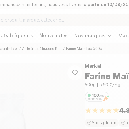
mmandez maintenant, nous vous livrons
à partir du 13/08/2
ats fréquents
Nouveautés
Mar
Nos marques
ucrants Bio
Aide à la pâtisserie Bio
Farine Maïs Bio 500g
Markal
Farine Maï
500g
| 5.60 €/Kg
4.
Sans gluten
I