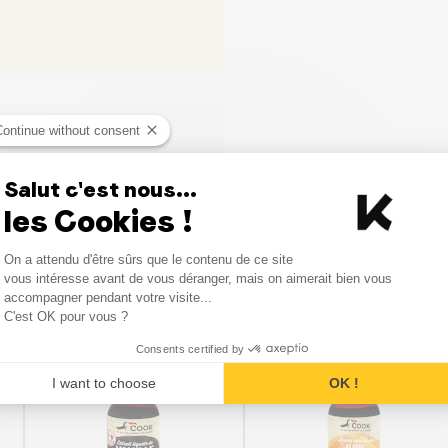
Continue without consent
ci
Salut c'est nous...
les Cookies !
Consent Management Platform
On a attendu d'être sûrs que le contenu de ce site
Axeptio consent
vous intéresse avant de vous déranger, mais on aimerait bien vous
Produits similaires
accompagner pendant votre visite...
C'est OK pour vous ?
Consents certified by
I want to choose
OK !