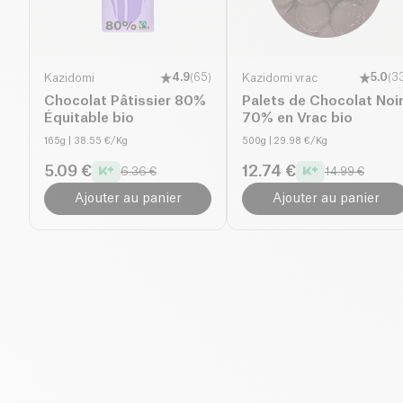
Kazidomi
4.9
(
65
)
Kazidomi vrac
5.0
(
3
Chocolat Pâtissier 80%
Palets de Chocolat Noi
Équitable bio
70% en Vrac bio
165g
| 38.55 €/Kg
500g
| 29.98 €/Kg
5.09 €
12.74 €
6.36 €
14.99 €
Ajouter au panier
Ajouter au panier