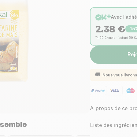
Avec l'adh
2.38
€
-
15
*4.90 €/mois · facturé 59 €
Rejo
🚚
Nous vous livrons
A propos de ce pr
nsemble
Vegan
Pa
Liste des ingrédie
Riche en Fibres
Maïs biologique