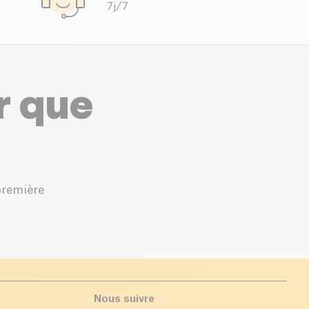
7j/7
r que
première
Nous suivre