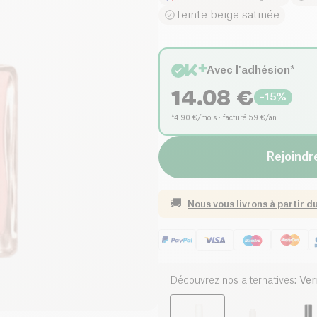
Teinte beige satinée
Avec l'adhésion*
14.08
€
-
15
%
*4.90 €/mois · facturé 59 €/an
Rejoindre
🚚
Nous vous livrons à partir d
Découvrez nos alternatives
:
Ver