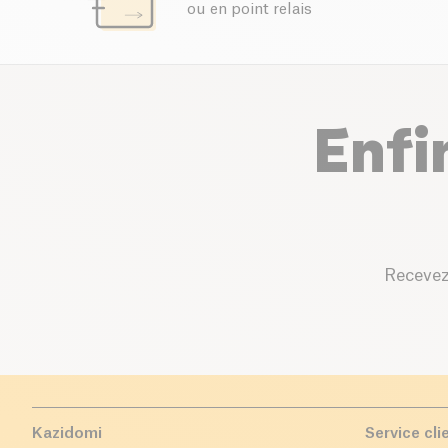
ou en point relais
Enfi
Recevez
Kazidomi
Service cli