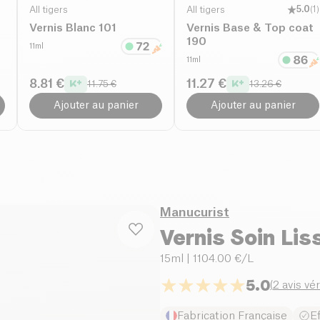
All tigers
All tigers
5.0
(
1
)
Vernis Blanc 101
Vernis Base & Top coat
190
11ml
11ml
8.81 €
11.27 €
11.75 €
13.26 €
Ajouter au panier
Ajouter au panier
Manucurist
Vernis Soin Li
15ml
| 1104.00 €/L
5.0
(
2 avis vér
Fabrication Française
E