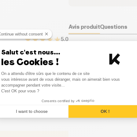
Avis produit
Questions
Continue without consent
5.0
Salut c'est nous...
Il semblerait que personne n
premier à en écrire un.
les Cookies !
2
avis
Consent Management Platform
0
avis
On a attendu d'être sûrs que le contenu de ce site
Laisser votre avis
Axeptio consent
vous intéresse avant de vous déranger, mais on aimerait bien vous
accompagner pendant votre visite...
0
avis
C'est OK pour vous ?
0
avis
Consents certified by
I want to choose
OK !
0
avis