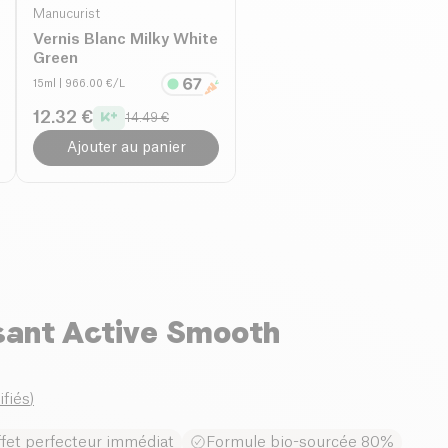
Manucurist
Vernis Blanc Milky White
Green
15ml
| 966.00 €/L
12.32 €
14.49 €
Ajouter au panier
ssant Active Smooth
ifiés
)
ffet perfecteur immédiat
Formule bio-sourcée 80%