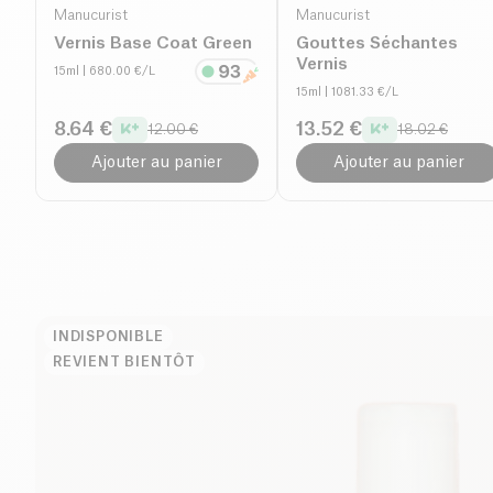
Manucurist
Manucurist
Vernis Base Coat Green
Gouttes Séchantes
Vernis
15ml
| 680.00 €/L
15ml
| 1081.33 €/L
8.64 €
13.52 €
12.00 €
18.02 €
Ajouter au panier
Ajouter au panier
INDISPONIBLE
REVIENT BIENTÔT