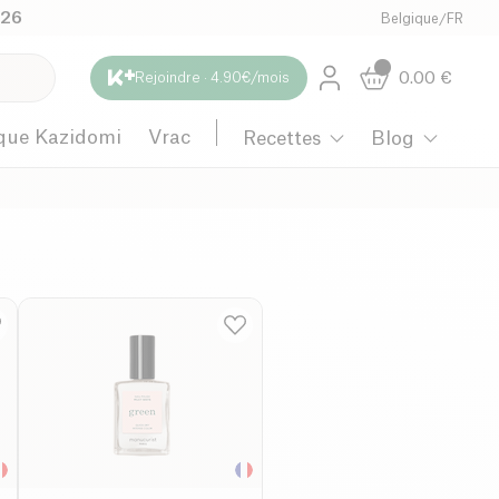
026
Belgique
/
FR
0.00
€
Rejoindre · 4.90€/mois
que Kazidomi
Vrac
Recettes
Blog