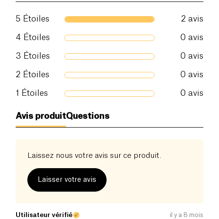
Protéines (g)
1.2 g
5
Étoiles
2
avis
Sel (g)
1.1 g
4
Étoiles
0
avis
3
Étoiles
0
avis
2
Étoiles
0
avis
1
Étoiles
0
avis
Avis produit
Questions
Laissez nous votre avis sur ce produit.
Laisser votre avis
Utilisateur vérifié
il y a 8 mois