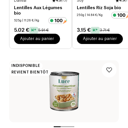
Danival
4.5
(
13
)
Soy
4.9
(
1
Lentilles Aux Légumes
Lentilles Riz Soja bio
bio
250g
| 14.84 €/Kg
525g
| 11.26 €/Kg
5.02 €
3.15 €
5.91 €
3.71 €
Ajouter au panier
Ajouter au panier
INDISPONIBLE
REVIENT BIENTÔT