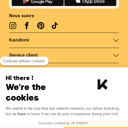
Nous suivre
Kazidomi
Service client
Continue without consent
Nous contacter
Hi there !
We're the
Belgique
/
FR
Paiements sécurisés via
cookies
We waited to be sure that this website interests you before knocking,
7.46
€
-
15
%
?
8.78
€
but we
have
to know if we can be your companions during your visit.
Economisez 1.32 € avec K+
© Kazidomi
2026
BE-BIO-03
Consents certified by
Tous droits réservés
Me notifier