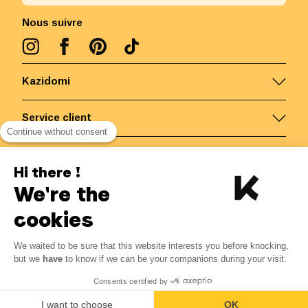
Nous suivre
Kazidomi
Service client
Continue without consent
Nous contacter
Hi there !
We're the
Belgique
/
FR
Paiements sécurisés via
cookies
We waited to be sure that this website interests you before knocking,
5.66
€
-
15
%
?
6.66
€
but we
have
to know if we can be your companions during your visit.
Economisez 1.00 € avec K+
© Kazidomi
2026
BE-BIO-03
Consents certified by
Tous droits réservés
Ajouter au panier
I want to choose
OK