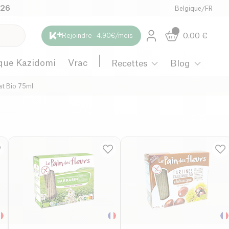
026
Belgique
/
FR
0.00
€
Rejoindre · 4.90€/mois
que Kazidomi
Vrac
Recettes
Blog
at Bio 75ml