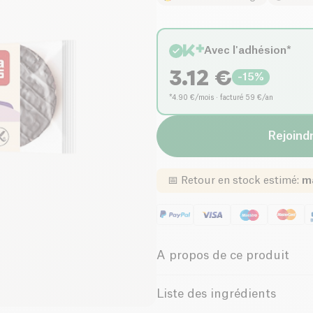
Avec l'adhésion*
3.12
€
-
15
%
*4.90 €/mois · facturé 59 €/an
Rejoindr
📅
Retour en stock estimé
:
ma
A propos de ce produit
Sans gluten (ingrédients)
Liste des ingrédients