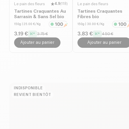
Le pain des fleurs
4.9
(
118
)
Le pain des fleurs
Tartines Craquantes Au
Tartines Craquantes
Sarrasin & Sans Sel bio
Fibres bio
150g
| 25.00 €/Kg
150g
| 30.00 €/Kg
3.19 €
3.83 €
3.75 €
4.50 €
Ajouter au panier
Ajouter au panier
INDISPONIBLE
REVIENT BIENTÔT