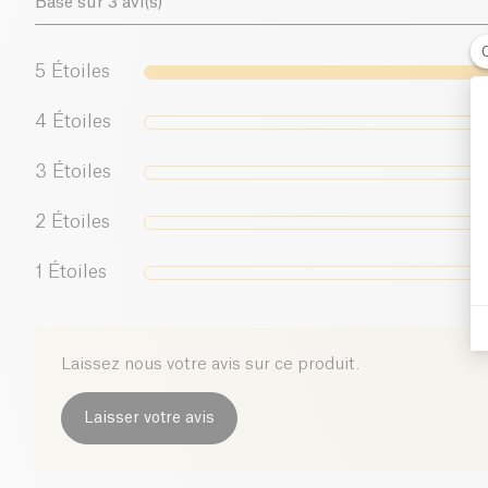
Basé sur 3 avi(s)
5
Étoiles
4
Étoiles
3
Étoiles
2
Étoiles
1
Étoiles
Laissez nous votre avis sur ce produit.
Laisser votre avis