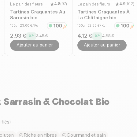
Le pain des fleurs
4.8
(
97
)
Le pain des fleurs
4.9
(
102
)
Tartines Craquantes Au
Tartines Craquantes À
Sarrasin bio
La Châtaigne bio
150g
| 23.00 €/Kg
150g
| 32.33 €/Kg
2.93 €
4.12 €
3.45 €
4.85 €
Ajouter au panier
Ajouter au panier
 Sarrasin & Chocolat Bio
ifiés
)
gluten
Riche en fibres
Gourmand et sain