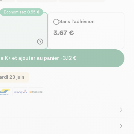
Economisez 0.55 €
Sans l'adhésion
3.67
€
?
e K+ et ajouter au panier · 3.12 €
rdi 23 juin
Pauvre en sel
Biologique
Végétarien