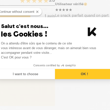
5.0
Utilisateur vérifié
Sel (g)
Continue without consent
Le snack parfait quand on part
1
avis
Salut c'est nous...
0
avis
les Cookies !
0
avis
Consent Management Platform
On a attendu d'être sûrs que le contenu de ce site
Axeptio consent
vous intéresse avant de vous déranger, mais on aimerait bien vous
0
avis
accompagner pendant votre visite...
C'est OK pour vous ?
0
avis
Consents certified by
I want to choose
OK !