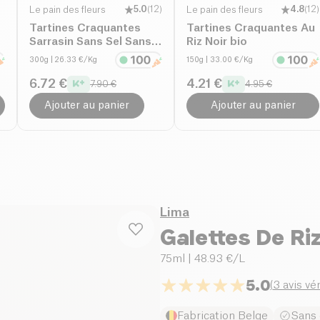
Le pain des fleurs
5.0
(
12
)
Le pain des fleurs
4.8
(
12
)
Tartines Craquantes
Tartines Craquantes Au
Sarrasin Sans Sel Sans
Riz Noir bio
Sucre bio
300g
| 26.33 €/Kg
150g
| 33.00 €/Kg
6.72 €
4.21 €
7.90 €
4.95 €
Ajouter au panier
Ajouter au panier
Lima
Galettes De Riz
75ml
| 48.93 €/L
5.0
(
3 avis vér
Fabrication Belge
Sans 