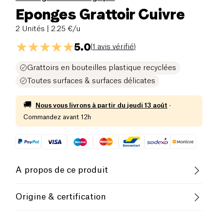
Eponges Grattoir Cuivre
2 Unités
| 2.25 €/u
5.0
(
1 avis vérifié
)
Grattoirs en bouteilles plastique recyclées
Toutes surfaces & surfaces délicates
🚚
Nous vous livrons à partir du
jeudi 13 août
·
Commandez avant 12h
A propos de ce produit
La droguerie écologique vous propose des
Origine & certification
éponges multi-usages et surface délicate éco-
responsables : les grattoirs sont fabriqués de
Fabrication dans une usine en Europe Occidentale,