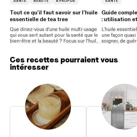
SANTÉ
BEAUTÉ
À PROPOS
SANTÉ
Tout ce qu’il faut savoir sur l’huile
Guide complet
essentielle de tea tree
: utilisation e
Que diriez-vous d’une huile multi-usage
L'huile essentie
qui vous sert autant pour la santé que le
une façon quasi
bien-être et la beauté ? Focus sur l’huile
soigner, de guér
essentielle de tea tree.
de soleil, morsu
comment l'utilis
Ces recettes pourraient vous
aventurier n’oub
avec vous, elle 
intéresser
circonstances.