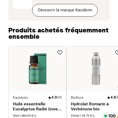
lumière.
Découvrir la marque Kazidomi
Produits achetés fréquemment
ensemble
Kazidomi
4.9
(
14
)
Bioflore
4.8
(
Huile essentielle
Hydrolat Romarin à
Eucalyptus Radié (voies
Verbénone bio
respiratoires) bio
10ml
| 484.00 €/L
200ml
| 36.75 €/L