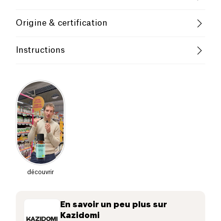
B-CORP Certified
Female Founder
Huile essentielle de tea tree bio 100% Nom
Origine & certification
botanique : Melaleuca alternifolia Partie distillée :
Plante fraîche Chemotype : Terpinen-4-ol, Gamma-
Family-Owned Business
Afrique du sud
terpinène, 1,8 Cinéole
Instructions
Fabriqué en France
Belgian Company
Utilisation
Précautions
Cette huile essentielle
100% pure
et
certifié
biologique
est obtenue par distillation à la vapeur
Limiter à 1 goutte par kg de préparation.
d'eau des feuilles fraîches de Melaleuca
Chaque huile à des propriétés qui lui sont propres et
alternifolia. Elle apporte une note aromatique
une odeur différente également.
fraîche et boisée à vos préparations.
Veillez à bien choisir son huile en fonction de vos
besoins, ainsi que de respecter le dose indiquée afin
Pour denrées alimentaires : utilisation limitée. À
d’éviter le risque de toxicité.
utiliser exclusivement de manière diluée dans un
corps gras ou un liquide. Convient également pour
découvrir
assainir l'air ambiant en diffusion.
Produit certifié biologique, conditionné en flacon
En savoir un peu plus sur
verre ambré pour préserver son intégrité face à la
Kazidomi