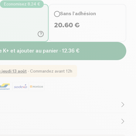
Economisez 8.24 €
Sans l'adhésion
20.60
€
?
 K+ et ajouter au panier · 12.36 €
u
jeudi 13 août
·
Commandez avant 12h
os bouteilles en plastique et d'opter pour une gourde en
ml - 7cm x 17.5cm - 235.8 gr
lles en plastique à usage unique polluent la mer, les