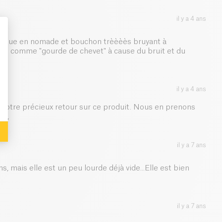
il y a 4 ans
atique en nomade et bouchon trèèèès bruyant à
plus comme "gourde de chevet" à cause du bruit et du
: Personalize Your Options
il y a 4 ans
 votre précieux retour sur ce produit. Nous en prenons
ôt,
il y a 7 ans
ns, mais elle est un peu lourde déjà vide...Elle est bien
il y a 7 ans