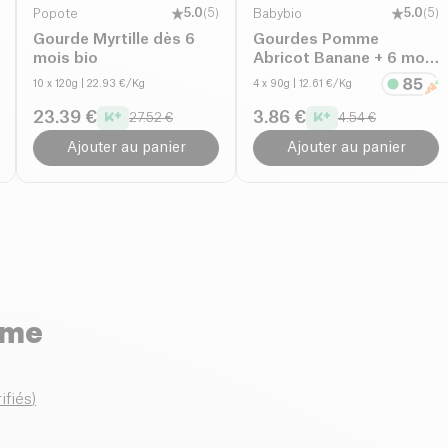
Popote
5.0
(
5
)
Babybio
5.0
(
5
)
Gourde Myrtille dès 6
Gourdes Pomme
mois bio
Abricot Banane + 6 mois
bio
10 x 120g
| 22.93 €/Kg
4 x 90g
| 12.61 €/Kg
23.39 €
3.86 €
27.52 €
4.54 €
Ajouter au panier
Ajouter au panier
rme
ifiés
)