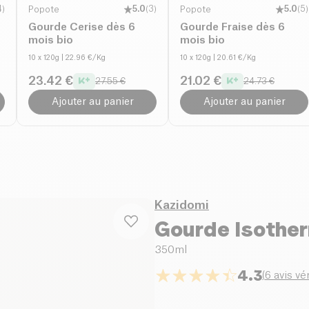
4
)
Popote
5.0
(
3
)
Popote
5.0
(
5
)
Gourde Cerise dès 6
Gourde Fraise dès 6
mois bio
mois bio
10 x 120g
| 22.96 €/Kg
10 x 120g
| 20.61 €/Kg
23.42 €
21.02 €
27.55 €
24.73 €
Ajouter au panier
Ajouter au panier
Kazidomi
Gourde Isothe
350ml
4.3
(
6 avis vér