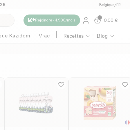
026
Belgique
/
FR
0.00
€
Rejoindre · 4.90€/mois
que Kazidomi
Vrac
Recettes
Blog