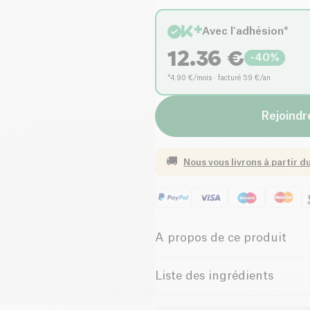
Avec l'adhésion*
12.36
€
-
40
%
*4.90 €/mois · facturé 59 €/an
Rejoindre
🚚
Nous vous livrons à partir d
A propos de ce produit
Less Plastic, it's Fantastic !
Liste des ingrédients
Il est temps de dire adieu à v
- Inox - Bouchon en bois - 350 
inox réutilisable ! Les boutei