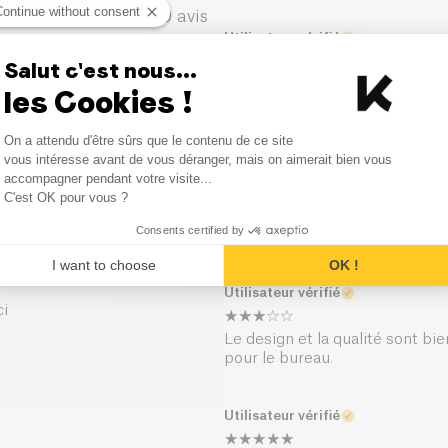
Continue without consent
0
avis
Utilisateur vérifié
0
avis
Salut c'est nous...
Jolie, mais absolument pas pr
les Cookies !
l'ouverture, pas pratique non 
goulot trop large.
Consent Management Platform
On a attendu d'être sûrs que le contenu de ce site
Axeptio consent
vous intéresse avant de vous déranger, mais on aimerait bien vous
accompagner pendant votre visite...
Kazidomi
C'est OK pour vous ?
Bonjour, Merci pour
Consents certified by
bonne note. A bient
I want to choose
OK !
Utilisateur vérifié
ci
Le design et la qualité sont bie
pour le bureau.
Utilisateur vérifié