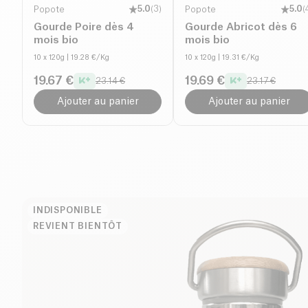
Popote
5.0
(
3
)
Popote
5.0
(
Gourde Poire dès 4
Gourde Abricot dès 6
mois bio
mois bio
10 x 120g
| 19.28 €/Kg
10 x 120g
| 19.31 €/Kg
19.67 €
19.69 €
23.14 €
23.17 €
Ajouter au panier
Ajouter au panier
INDISPONIBLE
REVIENT BIENTÔT