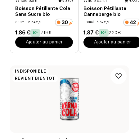
Whole earth
3.7
(
3
)
Whole earth
4.8
(
1
Boisson Pétillante Cola
Boisson Pétillante
Sans Sucre bio
Canneberge bio
330ml
| 6.64 €/L
330ml
| 6.67 €/L
1.86 €
1.87 €
2.19 €
2.20 €
Ajouter au panier
Ajouter au panier
INDISPONIBLE
REVIENT BIENTÔT