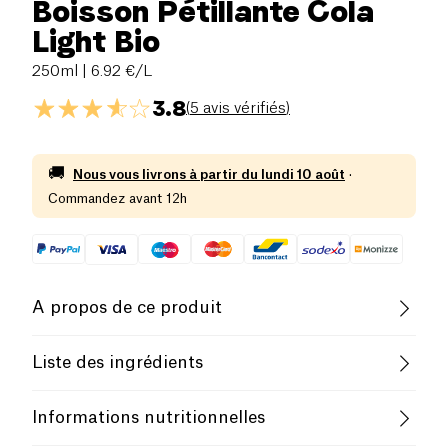
Boisson Pétillante Cola
Light Bio
250ml
| 6.92 €/L
3.8
(
5 avis vérifiés
)
🚚
Nous vous livrons à partir du
lundi 10 août
·
Commandez avant 12h
A propos de ce produit
Vegan
Sans gluten (ingrédients)
Liste des ingrédients
Sans lactose (ingrédients)
Pauvre en sel
Eau gazéifiée, exhausteur de goût (érythritol), extrait
Informations nutritionnelles
de malt biologique, arôme naturel de cola, concentré
de jus de citron biologique, arôme naturel de vanille,
Biologique
Végétarien