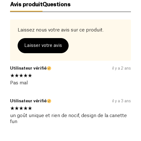
Avis produit
Questions
boosteront votre offre boissons prêtes à boire.
Cette canette représente Mami Wata, un esprit
africain de l'eau qui incarne la dualité du bien et du
mal. Une histoire qui fera voyager vos clients à
Laissez nous votre avis sur ce produit.
plusieurs milliers de kilomètres.
Laisser votre avis
Utilisateur vérifié
il y a 2 ans
Pas mal
Utilisateur vérifié
il y a 3 ans
un goût unique et rien de nocif, design de la canette
fun