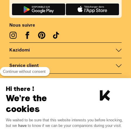
Nous suivre
Kazidomi
Service client
Continue without consent
Nous contacter
Hi there !
We're the
Belgique
/
FR
Paiements sécurisés via
cookies
We waited to be sure that this website interests you before knocking,
15.75
€
-
12
%
?
17.90
€
but we
have
to know if we can be your companions during your visit.
Economisez 2.15 € avec K+
© Kazidomi
2026