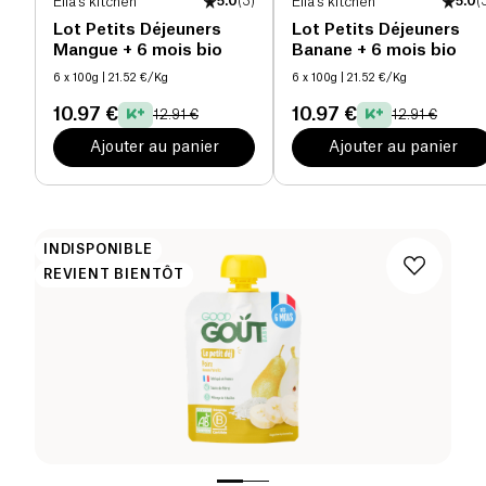
Ella's kitchen
5.0
(
3
)
Ella's kitchen
5.0
(
Lot Petits Déjeuners
Lot Petits Déjeuners
Mangue + 6 mois bio
Banane + 6 mois bio
6 x 100g
| 21.52 €/Kg
6 x 100g
| 21.52 €/Kg
10.97 €
10.97 €
12.91 €
12.91 €
Ajouter au panier
Ajouter au panier
INDISPONIBLE
REVIENT BIENTÔT