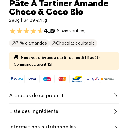
Pâte À Tartiner Amande
Choco & Coco Bio
280g
| 34.29 €/Kg
4.8
(
16 avis vérifiés
)
71% d'amandes
Chocolat équitable
🚚
Nous vous livrons à partir du
jeudi 13 août
·
Commandez avant 12h
A propos de ce produit
Sans gluten (ingrédients)
Liste des ingrédients
Sans lactose (ingrédients)
Pauvre en sel
Amandes
toastées* (71%), pépites de chocolat noir
Informations nutritionnelles
** 60%* (16% : pâte de cacao*, sucre de canne*,