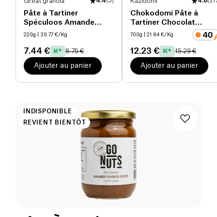
Great granola
4.4
(
5
)
Kazidomi
4.8
(
21
Pâte à Tartiner
Chokodomi Pâte à
Spéculoos Amande
Tartiner Chocolat
Sans Gluten bio
Noisette bio
220g
| 39.77 €/Kg
700g
| 21.84 €/Kg
7.44 €
12.23 €
8.75 €
15.29 €
Ajouter au panier
Ajouter au panier
INDISPONIBLE
REVIENT BIENTÔT