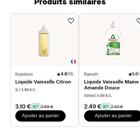
Produits similaires
Kazidomi
4.8
(
18
)
Rainett
5.0
(
Liquide Vaisselle Citron
Liquide Vaisselle Mains
Amande Douce
1L
| 3.88 €/L
500ml
| 5.86 €/L
3.10 €
2.49 €
3.88 €
2.93 €
Ajouter au panier
Ajouter au panier