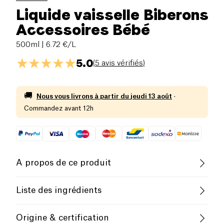
Liquide vaisselle Biberons
Accessoires Bébé
500ml
| 6.72 €/L
5.0
(
5 avis vérifiés
)
🚚
Nous vous livrons à partir du
jeudi 13 août
·
Commandez avant 12h
A propos de ce produit
Le Liquide Vaisselle Biberon et Accessoires
Liste des ingrédients
Rainett Baby est idéal pour la vaisselle des tétines,
biberons, sucettes, jouets ou tout autre accessoire
5-15 % : agents de surface anioniques &lt;5% : agents
Origine & certification
de bébé. Formule unique à base d’enzyme &
de surface amphotèresn agents de surface non