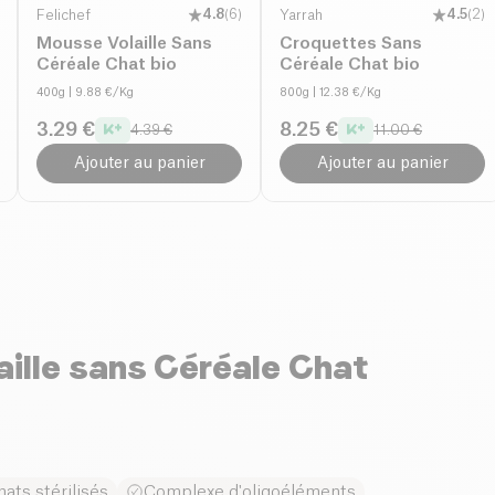
Felichef
4.8
(
6
)
Yarrah
4.5
(
2
)
Mousse Volaille Sans
Croquettes Sans
Céréale Chat bio
Céréale Chat bio
400g
| 9.88 €/Kg
800g
| 12.38 €/Kg
3.29 €
8.25 €
4.39 €
11.00 €
Ajouter au panier
Ajouter au panier
aille sans Céréale Chat
ats stérilisés
Complexe d'oligoéléments