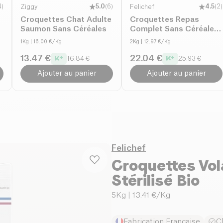
4
)
Ziggy
5.0
(
6
)
Felichef
4.5
(
2
)
Croquettes Chat Adulte
Croquettes Repas
Saumon Sans Céréales
Complet Sans Céréale
Chat sterilisé bio
1Kg
| 16.00 €/Kg
2Kg
| 12.97 €/Kg
13.47 €
22.04 €
16.84 €
25.93 €
Ajouter au panier
Ajouter au panier
Felichef
Croquettes Vol
Stérilisé Bio
5Kg
| 13.41 €/Kg
Fabrication Française
Ch