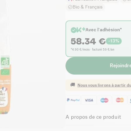
Bio & Français
Avec l'adhésion*
58.34
€
-
13
%
*4.90 €/mois · facturé 59 €/an
Rejoindre
🚚
Nous vous livrons à partir d
A propos de ce produit