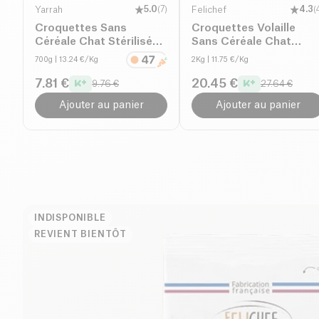
Yarrah
5.0
(
7
)
Felichef
4.3
(
Croquettes Sans
Croquettes Volaille
Céréale Chat Stérilisé
Sans Céréale Chat
bio
adulte bio
700g
| 13.24 €/Kg
2Kg
| 11.75 €/Kg
7.81 €
20.45 €
9.76 €
27.64 €
Ajouter au panier
Ajouter au panier
INDISPONIBLE
REVIENT BIENTÔT