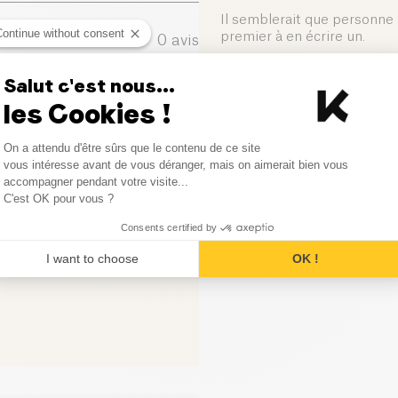
Jour 11 à 15: 2/3 nouvelle recet
Il semblerait que personne n
Continue without consent
premier à en écrire un.
Jour 16: transition totale vers l
0
avis
Pour la santé de votre animal, v
0
avis
Salut c'est nous...
suffisante d'eau fraiche et pro
Laisser votre avis
les Cookies !
0
avis
Consent Management Platform
On a attendu d'être sûrs que le contenu de ce site
0
avis
Axeptio consent
vous intéresse avant de vous déranger, mais on aimerait bien vous
accompagner pendant votre visite...
C'est OK pour vous ?
0
avis
Consents certified by
I want to choose
OK !