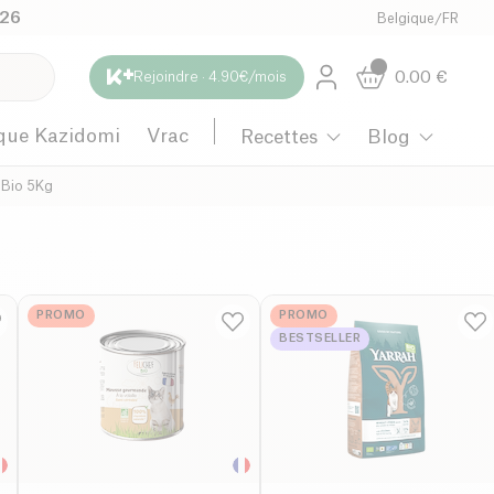
026
Belgique
/
FR
0.00
€
Rejoindre · 4.90€/mois
que Kazidomi
Vrac
Recettes
Blog
é Bio 5Kg
PROMO
PROMO
BESTSELLER