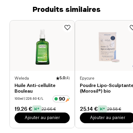
Produits similaires
Weleda
5.0
(
4
)
Epycure
Huile Anti-cellulite
Poudre Lipo-Sculptant
Bouleau
(Morosil®) bio
100ml
| 226.60 €/L
19.26 €
25.14 €
22.66 €
29.58 €
Ajouter au panier
Ajouter au panier