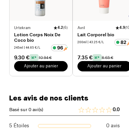
macadamia, cette crème nourrit durablement la
peau pour un fini velouté.
Chaque application devient un véritable rituel
Urtekram
4.2
(
6
)
Avril
4.9
(
1
sensoriel grâce à un mélange d’huiles essentielles
Lotion Corps Noix De
Lait Corporel bio
biologiques vivifiantes : romarin, pamplemousse,
Coco bio
200ml
| 43.25 €/L
poivre noir, basilic et citron. Adaptée à la grossesse,
245ml
| 44.65 €/L
vegan et non testée sur les animaux, elle respecte
9.30 €
7.35 €
les peaux sensibles et l’environnement. Utilisez-la
10.94 €
8.65 €
matin et soir pour révéler une peau plus ferme,
Ajouter au panier
Ajouter au panier
plus lisse et profondément revitalisée.
Les avis de nos clients
0.0
Basé sur 0 avi(s)
5
Étoiles
0
avis